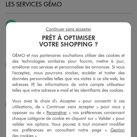
LES SERVICES GÉMO
JE PEUX CHANGER D’AVIS
Continuer sans accepter
Nous échangeons et vous proposons un avoir ou un
PRÊT À OPTIMISER
remboursement pour tout article non porté, non retouché,
VOTRE SHOPPING ?
sous 30 jours, sur simple présentation du ticket de caisse,
dans tous les magasins GÉMO.
GÉMO et nos partenaires souhaitons utiliser des cookies et
des technologies similaires pour fournir, mettre à jour,
JE PEUX FAIRE RETOUCHER MES ARTICLES
améliorer nos services et personnaliser les annonces. Si vous
l'acceptez, nous pourrons stocker, accéder et traiter des
Ourlets, ceintures… vous avez la possibilité de faire
données personnelles telles que vos visites à ce site web, les
retoucher vos articles textiles dans nos magasins. Les tarifs
adresses IP, les informations de votre compte utilisateur
sont à votre disposition sur simple demande. Voir
telles que votre adresse e-mail et les identifiants des cookies.
conditions en magasins.
Vous avez le choix d'« Accepter » pour consentir à ces
J’AIME FAIRE PLAISIR
utilisations, de « Continuer sans accepter » pour vous y
opposer ou de «
Paramétrer
» vos préférences concernant
Nous vous proposons des cartes cadeaux GÉMO d’un
chaque catégorie de cookie en cliquant sur « Valider » pour
montant au choix entre 10€ et 150€. Les cartes cadeau
valider vos options. Vous pouvez à tout moment modifier
GÉMO sont valables 1 an, utilisables en plusieurs fois, pour
vos préférences en consultant notre page «
Gestion
payer vos achats en magasin. Offrez vos cartes cadeau
des cookies
».
dans de jolies enveloppes pour toutes les occasions.