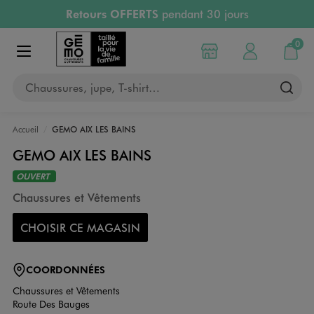
Retours OFFERTS
pendant 30 jours
Aller au contenu principal
Aller à la navigation
PAYEZ EN 3x SANS FRAIS
dès 50€
RÉSERVATION GRATUITE
4h en magasin
0
Choisir mon magasin
Mon compte
Mon pa
RETRAIT ET LIVRAISON OFFERTE
en magasin
Afficher le menu
Chaussures, jupe, T-shirt…
Accueil
GEMO AIX LES BAINS
GEMO AIX LES BAINS
OUVERT
Chaussures et Vêtements
CHOISIR CE MAGASIN
COORDONNÉES
Chaussures et Vêtements
Route Des Bauges