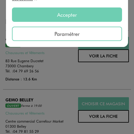
Accepter
NOS AUTRES MAGASINS
Paramétrer
GEMO CHAMBERY
CHOISIR CE MAGASIN
OUVERT
Ferme à 19:30
Chaussures et Vêtements
VOIR LA FICHE
83 Rue Eugene Ducretet
73000 Chambery
Tél. :
04 79 69 26 56
Distance : 13.6 Km
GEMO BELLEY
CHOISIR CE MAGASIN
OUVERT
Ferme à 19:00
Chaussures et Vêtements
VOIR LA FICHE
Centre commercial Carrefour Market
01300 Belley
Tél. :
04 79 81 55 29