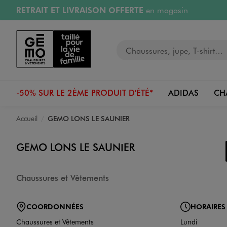
RETRAIT ET LIVRAISON OFFERTE
en magasin
Aller au contenu principal
Aller à la navigation
Retours OFFERTS
pendant 30 jours
Votre recherche
PAYEZ EN 3x SANS FRAIS
dès 50€
RÉSERVATION GRATUITE
4h en magasin
-50% SUR LE 2ÈME PRODUIT D'ÉTÉ*
ADIDAS
CH
Accueil
GEMO LONS LE SAUNIER
GEMO LONS LE SAUNIER
Chaussures et Vêtements
COORDONNÉES
HORAIRES
Chaussures et Vêtements
Lundi