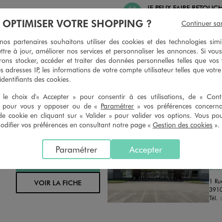
JE PEUX FAIRE RETOUC
 PEUX CHANGER D’AVIS
ARTICLES
À OPTIMISER VOTRE SHOPPING ?
Continuer sa
geons et vous proposons un avoir
Ourlets, ceintures… vous avez la 
oursement pour tout article non
faire retoucher vos articles textil
s partenaires souhaitons utiliser des cookies et des technologies simi
retouché, sous 30 jours, sur simple
magasins. Les tarifs sont à votre 
ttre à jour, améliorer nos services et personnaliser les annonces. Si vous
n du ticket de caisse, dans tous les
simple demande. Voir conditions
ons stocker, accéder et traiter des données personnelles telles que vos v
 GÉMO.
es adresses IP, les informations de votre compte utilisateur telles que votr
 identifiants des cookies.
le choix d'« Accepter » pour consentir à ces utilisations, de « Con
» pour vous y opposer ou de «
Paramétrer
» vos préférences concern
de cookie en cliquant sur « Valider » pour valider vos options. Vous po
ifier vos préférences en consultant notre page «
Gestion des cookies
».
Distance :
GE
43.4 Km
Paramétrer
Accepter
MAGASIN CHOISI
FER
CHOISIR CE MAGASIN
Chau
1 Ru
VOIR LA FICHE
3910
Tél. 