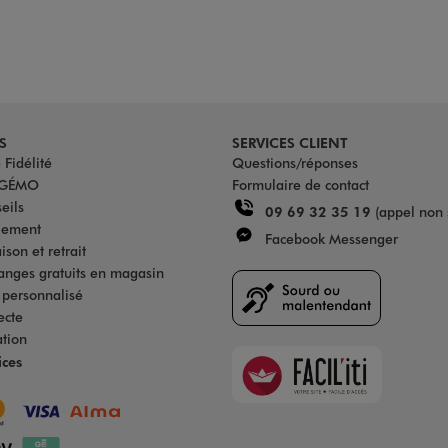
S
SERVICES CLIENT
Fidélité
Questions/réponses
u GÉMO
Formulaire de contact
eils
09 69 32 35 19
(appel non 
iement
Facebook Messenger
son et retrait
anges gratuits en magasin
s personnalisé
ecte
ation
Faciliti
ices
Goodays