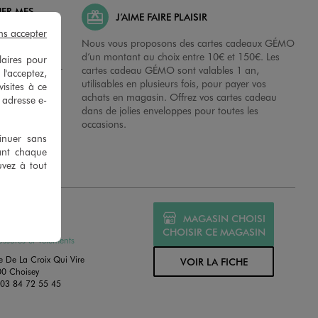
HER MES
J’AIME FAIRE PLAISIR
ns accepter
possibilité de
Nous vous proposons des cartes cadeaux GÉMO
es dans nos
d’un montant au choix entre 10€ et 150€. Les
laires pour
disposition sur
cartes cadeau GÉMO sont valables 1 an,
 l'acceptez,
 en magasins.
utilisables en plusieurs fois, pour payer vos
isites à ce
achats en magasin. Offrez vos cartes cadeau
e adresse e-
dans de jolies enveloppes pour toutes les
occasions.
tinuer sans
ant chaque
uvez à tout
MO DOLE
MAGASIN CHOISI
MÉ
CHOISIR CE MAGASIN
ssures et Vêtements
e De La Croix Qui Vire
VOIR LA FICHE
0 Choisey
:
03 84 72 55 45