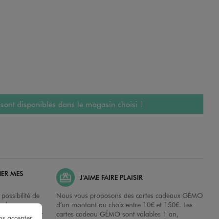
 sont disponibles dans le magasin choisi !
HER MES
J’AIME FAIRE PLAISIR
possibilité de
Nous vous proposons des cartes cadeaux GÉMO
es dans nos
d’un montant au choix entre 10€ et 150€. Les
disposition sur
cartes cadeau GÉMO sont valables 1 an,
ns accepter