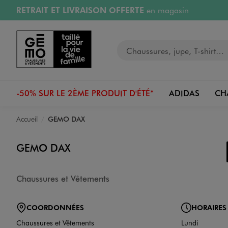
RETRAIT ET LIVRAISON OFFERTE
en magasin
Aller au contenu principal
Aller à la navigation
Retours OFFERTS
pendant 30 jours
Votre recherche
PAYEZ EN 3x SANS FRAIS
dès 50€
RÉSERVATION GRATUITE
4h en magasin
-50% SUR LE 2ÈME PRODUIT D'ÉTÉ*
ADIDAS
CH
Accueil
GEMO DAX
GEMO DAX
Chaussures et Vêtements
COORDONNÉES
HORAIRES
Chaussures et Vêtements
Lundi