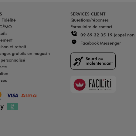
S
SERVICES CLIENT
Fidélité
Questions/réponses
u GÉMO
Formulaire de contact
eils
09 69 32 35 19
(appel non 
iement
Facebook Messenger
son et retrait
anges gratuits en magasin
s personnalisé
ecte
ation
Faciliti
ices
Goodays