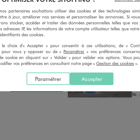
n du ticket de caisse, dans tous les
simple demande. Voir conditions
 GÉMO.
s partenaires souhaitons utiliser des cookies et des technologies simi
ttre à jour, améliorer nos services et personnaliser les annonces. Si vous
ons stocker, accéder et traiter des données personnelles telles que vos v
es adresses IP, les informations de votre compte utilisateur telles que votr
 identifiants des cookies.
le choix d'« Accepter » pour consentir à ces utilisations, de « Con
» pour vous y opposer ou de «
Paramétrer
» vos préférences concern
de cookie en cliquant sur « Valider » pour valider vos options. Vous po
Distance :
GE
43.0 Km
ifier vos préférences en consultant notre page «
Gestion des cookies
».
MAGASIN CHOISI
OUV
CHOISIR CE MAGASIN
Chau
Paramétrer
Accepter
Angl
VOIR LA FICHE
6460
Tél. 