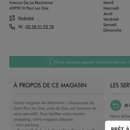
Avenue De La Resistance
Mardi
40990 St Paul Les Dax
Mercredi
Jeudi
Itinéraire
Vendredi
Samedi
Tél. :
05 58 91 93 78
Dimanche
Vous pouvez passer commande sur notre
À PROPOS DE CE MAGASIN
LES SE
Notre magasin de vêtements / chaussures de
JE
Saint Paul les Dax, près de Dax, est heureux de
vous accueillir. Pour faciliter votre session
Nous échan
shopping, notre magasin dispose :
ou un remb
- d'un parking
porté, non 
PRÊT 