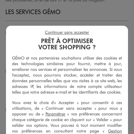
LES SERVICES GÉMO
Continuer sans accepter
JE PEUX CHANGER D’AVIS
PRÊT À OPTIMISER
Nous échangeons et vous proposons un avoir ou un
VOTRE SHOPPING ?
remboursement pour tout article non porté, non retouché,
sous 30 jours, sur simple présentation du ticket de caisse,
GÉMO et nos partenaires souhaitons utiliser des cookies et
dans tous les magasins GÉMO.
des technologies similaires pour fournir, mettre à jour,
améliorer nos services et personnaliser les annonces. Si vous
JE PEUX FAIRE RETOUCHER MES ARTICLES
l'acceptez, nous pourrons stocker, accéder et traiter des
Ourlets, ceintures… vous avez la possibilité de faire
données personnelles telles que vos visites à ce site web, les
retoucher vos articles textiles dans nos magasins. Les tarifs
adresses IP, les informations de votre compte utilisateur
sont à votre disposition sur simple demande. Voir
telles que votre adresse e-mail et les identifiants des cookies.
conditions en magasins.
Vous avez le choix d'« Accepter » pour consentir à ces
utilisations, de « Continuer sans accepter » pour vous y
J’AIME FAIRE PLAISIR
opposer ou de «
Paramétrer
» vos préférences concernant
Nous vous proposons des cartes cadeaux GÉMO d’un
chaque catégorie de cookie en cliquant sur « Valider » pour
montant au choix entre 10€ et 150€. Les cartes cadeau
valider vos options. Vous pouvez à tout moment modifier
GÉMO sont valables 1 an, utilisables en plusieurs fois, pour
vos préférences en consultant notre page «
Gestion