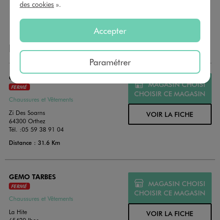
payer vos achats en magasin. Offrez vos cartes cadeau
des cookies
».
dans de jolies enveloppes pour toutes les occasions.
Accepter
NOS AUTRES MAGASINS
Paramétrer
GEMO ORTHEZ
MAGASIN CHOISI
FERMÉ
CHOISIR CE MAGASIN
Chaussures et Vêtements
Zi Des Soarns
VOIR LA FICHE
64300 Orthez
Tél. :
05 59 38 91 04
Distance : 31.6 Km
GEMO TARBES
MAGASIN CHOISI
FERMÉ
CHOISIR CE MAGASIN
Chaussures et Vêtements
La Hite
VOIR LA FICHE