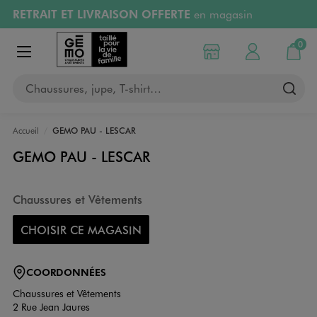
RETRAIT ET LIVRAISON OFFERTE
en magasin
Aller au contenu principal
Aller à la navigation
Retours OFFERTS
pendant 30 jours
0
Choisir mon magasin
Mon compte
Mon pa
Afficher le menu
PAYEZ EN 3x SANS FRAIS
dès 50€
Chaussures, jupe, T-shirt…
RÉSERVATION GRATUITE
4h en magasin
Accueil
GEMO PAU - LESCAR
GEMO PAU - LESCAR
Chaussures et Vêtements
CHOISIR CE MAGASIN
COORDONNÉES
Chaussures et Vêtements
2 Rue Jean Jaures