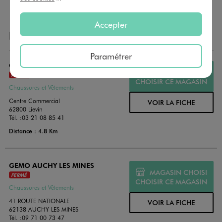
Accepter
NOS AUTRES MAGASINS
Paramétrer
GEMO LENS - LIEVIN
MAGASIN CHOISI
FERMÉ
CHOISIR CE MAGASIN
Chaussures et Vêtements
Centre Commercial
VOIR LA FICHE
62800 Lievin
Tél. :
03 21 08 85 41
Distance : 4.8 Km
GEMO AUCHY LES MINES
MAGASIN CHOISI
FERMÉ
CHOISIR CE MAGASIN
Chaussures et Vêtements
41 ROUTE NATIONALE
VOIR LA FICHE
62138 AUCHY LES MINES
Tél. :
09 71 00 73 47