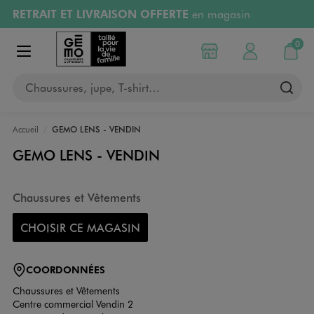
RETRAIT ET LIVRAISON OFFERTE
en magasin
Aller au contenu principal
Aller à la navigation
Retours OFFERTS
pendant 30 jours
0
Choisir mon magasin
Mon compte
Mon pa
Afficher le menu
PAYEZ EN 3x SANS FRAIS
dès 50€
Chaussures, jupe, T-shirt…
RÉSERVATION GRATUITE
4h en magasin
Accueil
GEMO LENS - VENDIN
GEMO LENS - VENDIN
Chaussures et Vêtements
CHOISIR CE MAGASIN
COORDONNÉES
Chaussures et Vêtements
Centre commercial Vendin 2