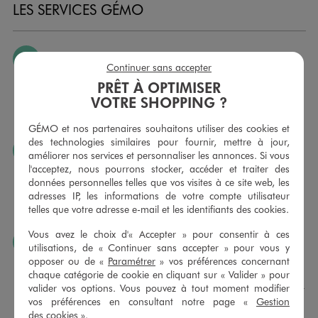
LES SERVICES GÉMO
JE PEUX CHANGER D’AVIS
Continuer sans accepter
Nous échangeons et vous proposons un avoir ou un
PRÊT À OPTIMISER
remboursement pour tout article non porté, non retouché,
VOTRE SHOPPING ?
sous 30 jours, sur simple présentation du ticket de caisse,
dans tous les magasins GÉMO.
GÉMO et nos partenaires souhaitons utiliser des cookies et
des technologies similaires pour fournir, mettre à jour,
JE PEUX FAIRE RETOUCHER MES ARTICLES
améliorer nos services et personnaliser les annonces. Si vous
l'acceptez, nous pourrons stocker, accéder et traiter des
Ourlets, ceintures… vous avez la possibilité de faire
données personnelles telles que vos visites à ce site web, les
retoucher vos articles textiles dans nos magasins. Les tarifs
adresses IP, les informations de votre compte utilisateur
sont à votre disposition sur simple demande. Voir
telles que votre adresse e-mail et les identifiants des cookies.
conditions en magasins.
Vous avez le choix d'« Accepter » pour consentir à ces
J’AIME FAIRE PLAISIR
utilisations, de « Continuer sans accepter » pour vous y
opposer ou de «
Paramétrer
» vos préférences concernant
Nous vous proposons des cartes cadeaux GÉMO d’un
chaque catégorie de cookie en cliquant sur « Valider » pour
montant au choix entre 10€ et 150€. Les cartes cadeau
valider vos options. Vous pouvez à tout moment modifier
GÉMO sont valables 1 an, utilisables en plusieurs fois, pour
vos préférences en consultant notre page «
Gestion
payer vos achats en magasin. Offrez vos cartes cadeau
des cookies
».
dans de jolies enveloppes pour toutes les occasions.