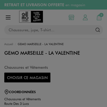
RETRAIT ET LIVRAISON OFFERTE
en magasin
Aller au contenu principal
Aller à la navigation
Retours OFFERTS
pendant 30 jours
0
Choisir mon magasin
Mon compte
Mon pa
Afficher le menu
PAYEZ EN 3x SANS FRAIS
dès 50€
Chaussures, jupe, T-shirt…
RÉSERVATION GRATUITE
4h en magasin
Accueil
GEMO MARSEILLE - LA VALENTINE
GEMO MARSEILLE - LA VALENTINE
Chaussures et Vêtements
CHOISIR CE MAGASIN
COORDONNÉES
Chaussures et Vêtements
Route Des 3 Lucs