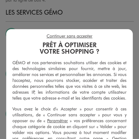
LES SERVICES GÉMO
JE PEUX CHANGER D’AVIS
Continuer sans accepter
Nous échangeons et vous proposons un avoir ou un
PRÊT À OPTIMISER
remboursement pour tout article non porté, non retouché,
VOTRE SHOPPING ?
sous 30 jours, sur simple présentation du ticket de caisse,
dans tous les magasins GÉMO.
GÉMO et nos partenaires souhaitons utiliser des cookies et
des technologies similaires pour fournir, mettre à jour,
JE PEUX FAIRE RETOUCHER MES ARTICLES
améliorer nos services et personnaliser les annonces. Si vous
l'acceptez, nous pourrons stocker, accéder et traiter des
Ourlets, ceintures… vous avez la possibilité de faire
données personnelles telles que vos visites à ce site web, les
retoucher vos articles textiles dans nos magasins. Les tarifs
adresses IP, les informations de votre compte utilisateur
sont à votre disposition sur simple demande. Voir
telles que votre adresse e-mail et les identifiants des cookies.
conditions en magasins.
Vous avez le choix d'« Accepter » pour consentir à ces
J’AIME FAIRE PLAISIR
utilisations, de « Continuer sans accepter » pour vous y
opposer ou de «
Paramétrer
» vos préférences concernant
Nous vous proposons des cartes cadeaux GÉMO d’un
chaque catégorie de cookie en cliquant sur « Valider » pour
montant au choix entre 10€ et 150€. Les cartes cadeau
valider vos options. Vous pouvez à tout moment modifier
GÉMO sont valables 1 an, utilisables en plusieurs fois, pour
vos préférences en consultant notre page «
Gestion