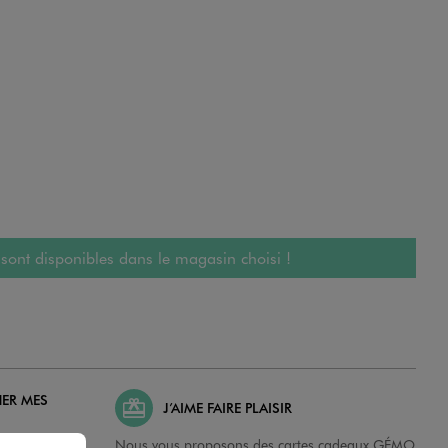
 sont disponibles dans le magasin choisi !
HER MES
J’AIME FAIRE PLAISIR
possibilité de
Nous vous proposons des cartes cadeaux GÉMO