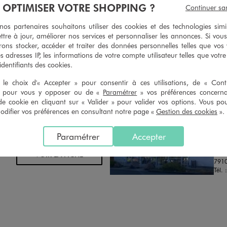
À OPTIMISER VOTRE SHOPPING ?
Continuer sa
oursement pour tout article non
faire retoucher vos articles textil
retouché, sous 30 jours, sur simple
magasins. Les tarifs sont à votre 
s partenaires souhaitons utiliser des cookies et des technologies simi
n du ticket de caisse, dans tous les
simple demande. Voir conditions
ttre à jour, améliorer nos services et personnaliser les annonces. Si vous
 GÉMO.
ons stocker, accéder et traiter des données personnelles telles que vos v
es adresses IP, les informations de votre compte utilisateur telles que votr
 identifiants des cookies.
le choix d'« Accepter » pour consentir à ces utilisations, de « Con
» pour vous y opposer ou de «
Paramétrer
» vos préférences concern
de cookie en cliquant sur « Valider » pour valider vos options. Vous po
ifier vos préférences en consultant notre page «
Gestion des cookies
».
Distance :
GE
34.5 Km
MAGASIN CHOISI
FER
CHOISIR CE MAGASIN
Paramétrer
Accepter
Chau
37 
VOIR LA FICHE
791
Tél. 