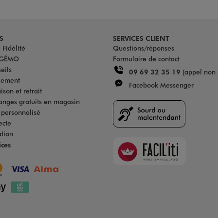
S
SERVICES CLIENT
Fidélité
Questions/réponses
u GÉMO
Formulaire de contact
eils
09 69 32 35 19
(appel non 
iement
Facebook Messenger
son et retrait
anges gratuits en magasin
s personnalisé
ecte
ation
Faciliti
ices
Goodays