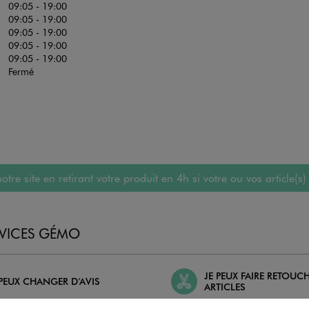
09:05 - 19:00
09:05 - 19:00
09:05 - 19:00
09:05 - 19:00
09:05 - 19:00
Fermé
 site en retirant votre produit en 4h si votre ou vos article(s)
RVICES GÉMO
JE PEUX FAIRE RETOUC
 PEUX CHANGER D’AVIS
ARTICLES
geons et vous proposons un avoir
Ourlets, ceintures… vous avez la 