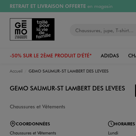
RETRAIT ET LIVRAISON OFFERTE
en magasin
Aller au contenu principal
Aller à la navigation
Retours OFFERTS
pendant 30 jours
Votre recherche
PAYEZ EN 3x SANS FRAIS
dès 50€
RÉSERVATION GRATUITE
4h en magasin
-50% SUR LE 2ÈME PRODUIT D'ÉTÉ*
ADIDAS
CH
Accueil
GEMO SAUMUR-ST LAMBERT DES LEVEES
GEMO SAUMUR-ST LAMBERT DES LEVEES
Chaussures et Vêtements
COORDONNÉES
HORAIRES
Chaussures et Vêtements
Lundi