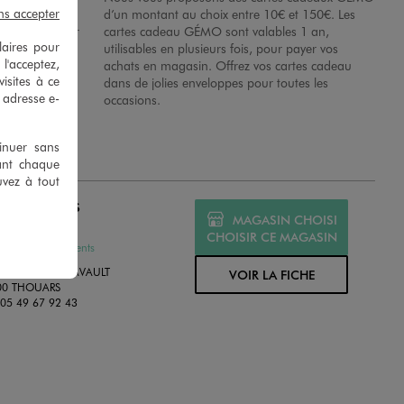
ns accepter
es dans nos
d’un montant au choix entre 10€ et 150€. Les
disposition sur
cartes cadeau GÉMO sont valables 1 an,
laires pour
 en magasins.
utilisables en plusieurs fois, pour payer vos
 l'acceptez,
achats en magasin. Offrez vos cartes cadeau
isites à ce
dans de jolies enveloppes pour toutes les
e adresse e-
occasions.
tinuer sans
ant chaque
uvez à tout
MO THOUARS
MAGASIN CHOISI
MÉ
CHOISIR CE MAGASIN
ssures et Vêtements
ROUTE DE PUYRAVAULT
VOIR LA FICHE
00 THOUARS
:
05 49 67 92 43