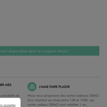
 sont disponibles dans le magasin choisi !
HER MES
J’AIME FAIRE PLAISIR
possibilité de
Nous vous proposons des cartes cadeaux GÉMO
es dans nos
d’un montant au choix entre 10€ et 150€. Les
disposition sur
cartes cadeau GÉMO sont valables 1 an,
ns accepter