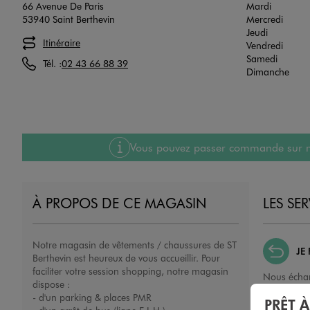
66 Avenue De Paris
Mardi
53940 Saint Berthevin
Mercredi
Jeudi
Itinéraire
Vendredi
Samedi
Tél. :
02 43 66 88 39
Dimanche
Vous pouvez passer commande sur notre
À PROPOS DE CE MAGASIN
LES SE
Notre magasin de vêtements / chaussures de ST
JE
Berthevin est heureux de vous accueillir. Pour
faciliter votre session shopping, notre magasin
Nous échan
dispose :
ou un remb
- d'un parking & places PMR
PRÊT 
porté, non 