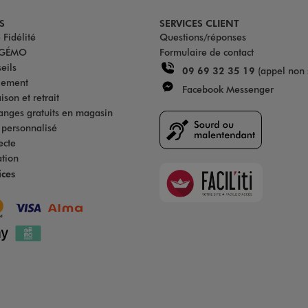
S
SERVICES CLIENT
Fidélité
Questions/réponses
u GÉMO
Formulaire de contact
eils
09 69 32 35 19
(appel non 
iement
Facebook Messenger
son et retrait
anges gratuits en magasin
s personnalisé
ecte
ation
Faciliti
ices
Goodays