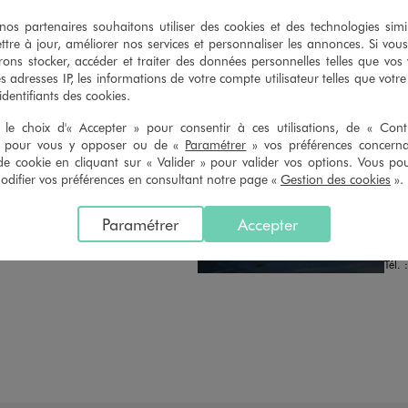
n du ticket de caisse, dans tous les
simple demande. Voir conditions
 GÉMO.
s partenaires souhaitons utiliser des cookies et des technologies simi
ttre à jour, améliorer nos services et personnaliser les annonces. Si vous
ons stocker, accéder et traiter des données personnelles telles que vos v
es adresses IP, les informations de votre compte utilisateur telles que votr
 identifiants des cookies.
le choix d'« Accepter » pour consentir à ces utilisations, de « Con
» pour vous y opposer ou de «
Paramétrer
» vos préférences concern
de cookie en cliquant sur « Valider » pour valider vos options. Vous po
Distance :
GE
27.9 Km
ifier vos préférences en consultant notre page «
Gestion des cookies
».
MAGASIN CHOISI
FER
CHOISIR CE MAGASIN
Chau
Paramétrer
Accepter
8 Av
VOIR LA FICHE
5320
Tél. 