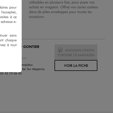
 en magasins.
utilisables en plusieurs fois, pour payer vos
achats en magasin. Offrez vos cartes cadeau
laires pour
dans de jolies enveloppes pour toutes les
 l'acceptez,
occasions.
isites à ce
e adresse e-
tinuer sans
ant chaque
uvez à tout
MO CHATEAU GONTIER
MAGASIN CHOISI
MÉ
CHOISIR CE MAGASIN
ssures et Vêtements
enue Georges Pompidou
VOIR LA FICHE
0 Chateau Gontier Sur Mayenne
:
02 43 70 06 45