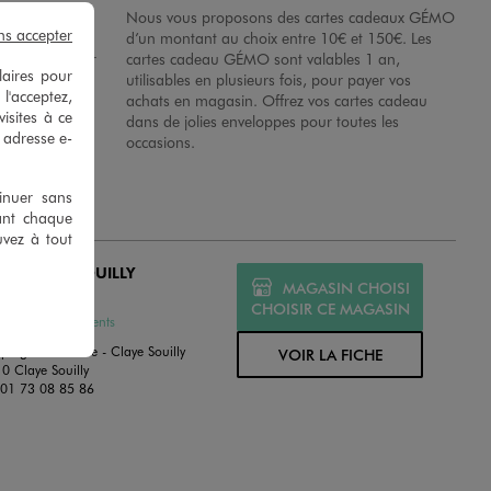
possibilité de
Nous vous proposons des cartes cadeaux GÉMO
ns accepter
es dans nos
d’un montant au choix entre 10€ et 150€. Les
disposition sur
cartes cadeau GÉMO sont valables 1 an,
laires pour
 en magasins.
utilisables en plusieurs fois, pour payer vos
 l'acceptez,
achats en magasin. Offrez vos cartes cadeau
isites à ce
dans de jolies enveloppes pour toutes les
e adresse e-
occasions.
tinuer sans
ant chaque
uvez à tout
O CLAYE SOUILLY
MAGASIN CHOISI
ERT
CHOISIR CE MAGASIN
ssures et Vêtements
ping Promenade - Claye Souilly
VOIR LA FICHE
0 Claye Souilly
:
01 73 08 85 86