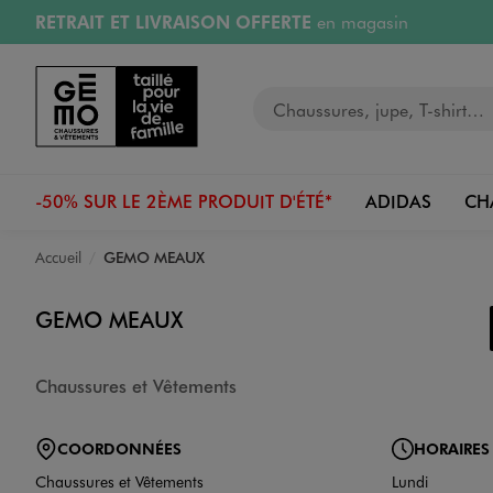
RETRAIT ET LIVRAISON OFFERTE
en magasin
Aller au contenu principal
Aller à la navigation
Retours OFFERTS
pendant 30 jours
Votre recherche
PAYEZ EN 3x SANS FRAIS
dès 50€
RÉSERVATION GRATUITE
4h en magasin
-50% SUR LE 2ÈME PRODUIT D'ÉTÉ*
ADIDAS
CH
Accueil
GEMO MEAUX
GEMO MEAUX
Chaussures et Vêtements
COORDONNÉES
HORAIRES
Chaussures et Vêtements
Lundi