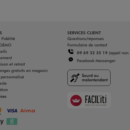
S
SERVICES CLIENT
Fidélité
Questions/réponses
u GÉMO
Formulaire de contact
eils
09 69 32 35 19
(appel non 
iement
Facebook Messenger
son et retrait
anges gratuits en magasin
s personnalisé
ecte
ation
Faciliti
ices
Goodays