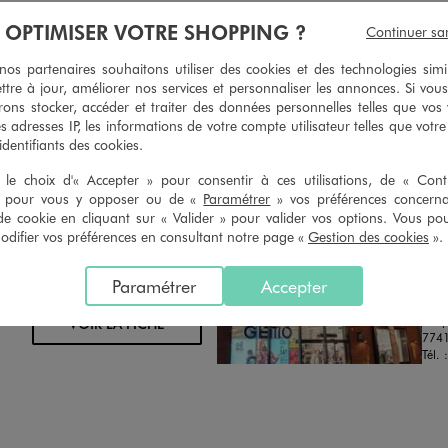
geons et vous proposons un avoir
Ourlets, ceintures… vous avez la 
À OPTIMISER VOTRE SHOPPING ?
Continuer sa
oursement pour tout article non
faire retoucher vos articles textil
retouché, sous 30 jours, sur simple
magasins. Les tarifs sont à votre 
s partenaires souhaitons utiliser des cookies et des technologies simi
n du ticket de caisse, dans tous les
simple demande. Voir conditions
ttre à jour, améliorer nos services et personnaliser les annonces. Si vous
 GÉMO.
ons stocker, accéder et traiter des données personnelles telles que vos v
es adresses IP, les informations de votre compte utilisateur telles que votr
 identifiants des cookies.
le choix d'« Accepter » pour consentir à ces utilisations, de « Con
» pour vous y opposer ou de «
Paramétrer
» vos préférences concern
de cookie en cliquant sur « Valider » pour valider vos options. Vous po
ifier vos préférences en consultant notre page «
Gestion des cookies
».
Distance :
GEM
16.3 Km
MAGASIN CHOISI
OUV
CHOISIR CE MAGASIN
Paramétrer
Accepter
Chau
Shop
VOIR LA FICHE
7741
Tél. 