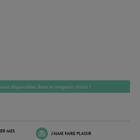
 sont disponibles dans le magasin choisi !
HER MES
J’AIME FAIRE PLAISIR