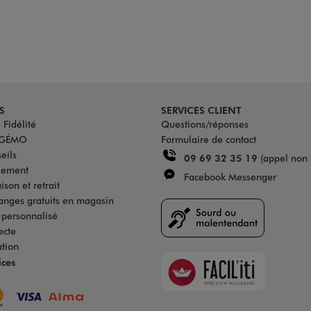
S
SERVICES CLIENT
Fidélité
Questions/réponses
u GÉMO
Formulaire de contact
eils
09 69 32 35 19
(appel non 
iement
Facebook Messenger
son et retrait
anges gratuits en magasin
s personnalisé
ecte
ation
Faciliti
ices