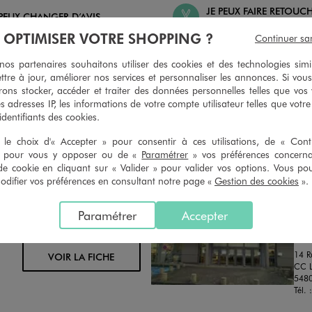
JE PEUX FAIRE RETOUC
 PEUX CHANGER D’AVIS
ARTICLES
À OPTIMISER VOTRE SHOPPING ?
Continuer sa
geons et vous proposons un avoir
Ourlets, ceintures… vous avez la 
oursement pour tout article non
faire retoucher vos articles textil
s partenaires souhaitons utiliser des cookies et des technologies simi
retouché, sous 30 jours, sur simple
magasins. Les tarifs sont à votre 
ttre à jour, améliorer nos services et personnaliser les annonces. Si vous
n du ticket de caisse, dans tous les
simple demande. Voir conditions
ons stocker, accéder et traiter des données personnelles telles que vos v
 GÉMO.
es adresses IP, les informations de votre compte utilisateur telles que votr
 identifiants des cookies.
le choix d'« Accepter » pour consentir à ces utilisations, de « Con
» pour vous y opposer ou de «
Paramétrer
» vos préférences concern
de cookie en cliquant sur « Valider » pour valider vos options. Vous po
ifier vos préférences en consultant notre page «
Gestion des cookies
».
Distance :
GE
21.3 Km
Paramétrer
Accepter
MAGASIN CHOISI
OUV
CHOISIR CE MAGASIN
Chau
14 Ru
VOIR LA FICHE
CC 
548
Tél. 