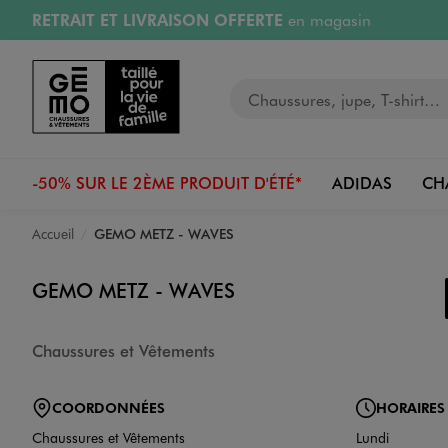
RETRAIT ET LIVRAISON OFFERTE
en magasin
Aller au contenu principal
Aller à la navigation
Retours OFFERTS
pendant 30 jours
Votre recherche
PAYEZ EN 3x SANS FRAIS
dès 50€
RÉSERVATION GRATUITE
4h en magasin
-50% SUR LE 2ÈME PRODUIT D'ÉTÉ*
ADIDAS
CH
Accueil
GEMO METZ - WAVES
GEMO METZ - WAVES
Chaussures et Vêtements
COORDONNÉES
HORAIRES
Chaussures et Vêtements
Lundi