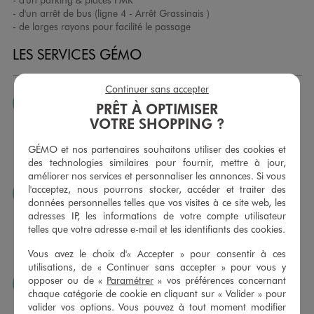
- d'un arrêt de bus (ligne 4 - Arrêt Grassinais )
- de larges rayons pour facilité le passage
LES SERVICES GÉMO
Continuer sans accepter
JE PEUX CHANGER D’AVIS
PRÊT À OPTIMISER
VOTRE SHOPPING ?
Nous échangeons et vous proposons un avoir ou un
remboursement pour tout article non porté, non retouché,
GÉMO et nos partenaires souhaitons utiliser des cookies et
sous 30 jours, sur simple présentation du ticket de caisse,
des technologies similaires pour fournir, mettre à jour,
dans tous les magasins GÉMO.
améliorer nos services et personnaliser les annonces. Si vous
l'acceptez, nous pourrons stocker, accéder et traiter des
JE PEUX FAIRE RETOUCHER MES ARTICLES
données personnelles telles que vos visites à ce site web, les
Ourlets, ceintures… vous avez la possibilité de faire
adresses IP, les informations de votre compte utilisateur
retoucher vos articles textiles dans nos magasins. Les tarifs
telles que votre adresse e-mail et les identifiants des cookies.
sont à votre disposition sur simple demande. Voir
Vous avez le choix d'« Accepter » pour consentir à ces
conditions en magasins.
utilisations, de « Continuer sans accepter » pour vous y
opposer ou de «
Paramétrer
» vos préférences concernant
J’AIME FAIRE PLAISIR
chaque catégorie de cookie en cliquant sur « Valider » pour
Nous vous proposons des cartes cadeaux GÉMO d’un
valider vos options. Vous pouvez à tout moment modifier