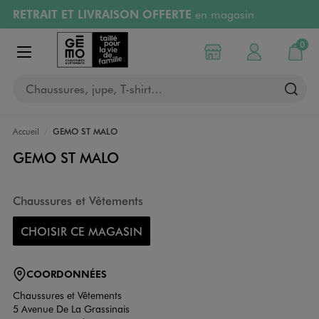
RETRAIT ET LIVRAISON OFFERTE
en magasin
Aller au contenu principal
Aller à la navigation
Retours OFFERTS
pendant 30 jours
0
Choisir mon magasin
Mon compte
Mon pa
Afficher le menu
PAYEZ EN 3x SANS FRAIS
dès 50€
Chaussures, jupe, T-shirt…
RÉSERVATION GRATUITE
4h en magasin
Accueil
GEMO ST MALO
GEMO ST MALO
Chaussures et Vêtements
CHOISIR CE MAGASIN
COORDONNÉES
Chaussures et Vêtements
5 Avenue De La Grassinais