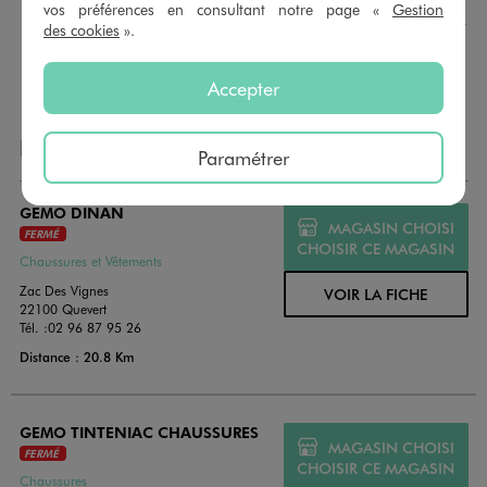
montant au choix entre 10€ et 150€. Les cartes cadeau
vos préférences en consultant notre page «
Gestion
GÉMO sont valables 1 an, utilisables en plusieurs fois, pour
des cookies
».
payer vos achats en magasin. Offrez vos cartes cadeau
dans de jolies enveloppes pour toutes les occasions.
Accepter
NOS AUTRES MAGASINS
Paramétrer
GEMO DINAN
MAGASIN CHOISI
FERMÉ
CHOISIR CE MAGASIN
Chaussures et Vêtements
Zac Des Vignes
VOIR LA FICHE
22100 Quevert
Tél. :
02 96 87 95 26
Distance : 20.8 Km
GEMO TINTENIAC CHAUSSURES
MAGASIN CHOISI
FERMÉ
CHOISIR CE MAGASIN
Chaussures