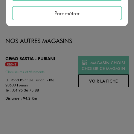
montant au choix entre 10€ et 150€. Les cartes cadeau
GÉMO sont valables 1 an, utilisables en plusieurs fois, pour
Paramétrer
payer vos achats en magasin. Offrez vos cartes cadeau
dans de jolies enveloppes pour toutes les occasions.
NOS AUTRES MAGASINS
GEMO BASTIA - FURIANI
MAGASIN CHOISI
FERMÉ
CHOISIR CE MAGASIN
Chaussures et Vêtements
LD Rond Point De Furiani - RN
VOIR LA FICHE
20600 Furiani
Tél. :
04 95 36 75 88
Distance : 94.2 Km