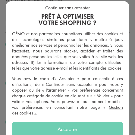
- d' un arrêt de bus ligne 2 arrêt Atrium 1
Continuer sans accepter
- de larges rayons pour un passage poussette facilité
PRÊT À OPTIMISER
VOTRE SHOPPING ?
LES SERVICES GÉMO
GÉMO et nos partenaires souhaitons utiliser des cookies et
des technologies similaires pour fournir, mettre à jour,
JE PEUX CHANGER D’AVIS
améliorer nos services et personnaliser les annonces. Si vous
l'acceptez, nous pourrons stocker, accéder et traiter des
Nous échangeons et vous proposons un avoir ou un
données personnelles telles que vos visites à ce site web, les
remboursement pour tout article non porté, non retouché,
adresses IP, les informations de votre compte utilisateur
sous 30 jours, sur simple présentation du ticket de caisse,
telles que votre adresse e-mail et les identifiants des cookies.
dans tous les magasins GÉMO.
Vous avez le choix d'« Accepter » pour consentir à ces
JE PEUX FAIRE RETOUCHER MES ARTICLES
utilisations, de « Continuer sans accepter » pour vous y
opposer ou de «
Paramétrer
» vos préférences concernant
Ourlets, ceintures… vous avez la possibilité de faire
chaque catégorie de cookie en cliquant sur « Valider » pour
retoucher vos articles textiles dans nos magasins. Les tarifs
valider vos options. Vous pouvez à tout moment modifier
sont à votre disposition sur simple demande. Voir
vos préférences en consultant notre page «
Gestion
conditions en magasins.
des cookies
».
J’AIME FAIRE PLAISIR
Accepter
Nous vous proposons des cartes cadeaux GÉMO d’un