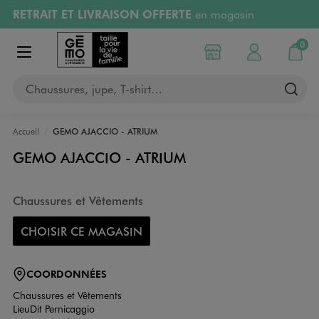
RETRAIT ET LIVRAISON OFFERTE
en magasin
Aller au contenu principal
Aller à la navigation
Retours OFFERTS
pendant 30 jours
0
Choisir mon magasin
Mon compte
Mon pa
Afficher le menu
PAYEZ EN 3x SANS FRAIS
dès 50€
Chaussures, jupe, T-shirt…
RÉSERVATION GRATUITE
4h en magasin
Accueil
GEMO AJACCIO - ATRIUM
GEMO AJACCIO - ATRIUM
Chaussures et Vêtements
CHOISIR CE MAGASIN
COORDONNÉES
Chaussures et Vêtements
LieuDit Pernicaggio