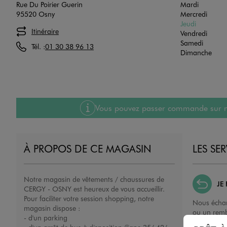
Rue Du Poirier Guerin
Mardi
95520 Osny
Mercredi
Jeudi
Itinéraire
Vendredi
Samedi
Tél. :
01 30 38 96 13
Dimanche
Vous pouvez passer commande sur notre
À PROPOS DE CE MAGASIN
LES SE
Notre magasin de vêtements / chaussures de
JE
CERGY - OSNY est heureux de vous accueillir.
Pour faciliter votre session shopping, notre
Nous échan
magasin dispose :
ou un remb
- d'un parking
porté, non 