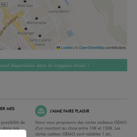
Leaflet
|
©
OpenStreetMap
contributors
 sont disponibles dans le magasin choisi !
HER MES
J’AIME FAIRE PLAISIR
possibilité de
Nous vous proposons des cartes cadeaux GÉMO
es dans nos
d’un montant au choix entre 10€ et 150€. Les
disposition sur
cartes cadeau GÉMO sont valables 1 an,