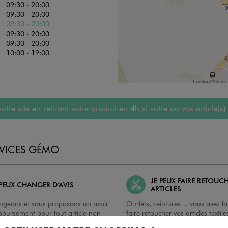
09:30 - 20:00
09:30 - 20:00
09:30 - 20:00
09:30 - 20:00
09:30 - 20:00
10:00 - 19:00
 site en retirant votre produit en 4h si votre ou vos article(s)
RVICES GÉMO
JE PEUX FAIRE RETOUC
 PEUX CHANGER D’AVIS
ARTICLES
geons et vous proposons un avoir
Ourlets, ceintures… vous avez la 
oursement pour tout article non
faire retoucher vos articles textil
retouché, sous 30 jours, sur simple
magasins. Les tarifs sont à votre 