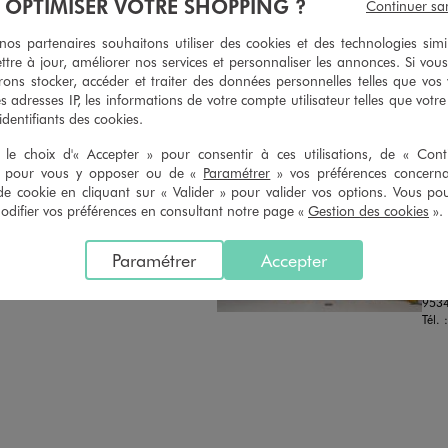
À OPTIMISER VOTRE SHOPPING ?
Continuer sa
n du ticket de caisse, dans tous les
simple demande. Voir conditions
 GÉMO.
s partenaires souhaitons utiliser des cookies et des technologies simi
ttre à jour, améliorer nos services et personnaliser les annonces. Si vous
ons stocker, accéder et traiter des données personnelles telles que vos v
es adresses IP, les informations de votre compte utilisateur telles que votr
 identifiants des cookies.
le choix d'« Accepter » pour consentir à ces utilisations, de « Con
» pour vous y opposer ou de «
Paramétrer
» vos préférences concern
de cookie en cliquant sur « Valider » pour valider vos options. Vous po
Distance :
GE
15.2 Km
CHOISIR CE MAGASIN
ifier vos préférences en consultant notre page «
Gestion des cookies
».
FER
Chau
VOIR LA FICHE
Paramétrer
Accepter
1 Ru
ZAC
953
Tél. 