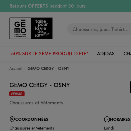
Retours OFFERTS
pendant 30 jours
Aller au contenu principal
Aller à la navigation
PAYEZ EN 3x SANS FRAIS
dès 50€
RÉSERVATION GRATUITE
4h en magasin
RETRAIT ET LIVRAISON OFFERTE
en magasin
Votre recherche
-50% SUR LE 2ÈME PRODUIT D'ÉTÉ*
ADIDAS
CH
Accueil
GEMO CERGY - OSNY
GEMO CERGY - OSNY
FERMÉ
Chaussures et Vêtements
COORDONNÉES
HORAIRES
Chaussures et Vêtements
Lundi