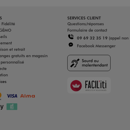
S
SERVICES CLIENT
Fidélité
Questions/réponses
u GÉMO
Formulaire de contact
eils
09 69 32 35 19
(appel non 
iement
Facebook Messenger
son et retrait
anges gratuits en magasin
s personnalisé
ecte
ation
Faciliti
ices
Goodays