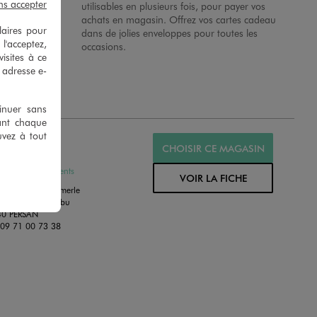
ns accepter
 en magasins.
utilisables en plusieurs fois, pour payer vos
achats en magasin. Offrez vos cartes cadeau
laires pour
dans de jolies enveloppes pour toutes les
 l'acceptez,
occasions.
isites à ce
e adresse e-
tinuer sans
ant chaque
uvez à tout
MO PERSAN
CHOISIR CE MAGASIN
MÉ
ssures et Vêtements
VOIR LA FICHE
e Marguerite Aumerle
 du Chemin Herbu
40 PERSAN
:
09 71 00 73 38