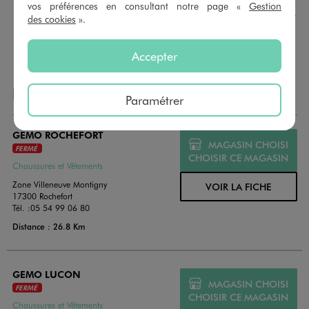
montant au choix entre 10€ et 150€. Les cartes cadeau
vos préférences en consultant notre page «
Gestion
GÉMO sont valables 1 an, utilisables en plusieurs fois, pour
des cookies
».
payer vos achats en magasin. Offrez vos cartes cadeau
dans de jolies enveloppes pour toutes les occasions.
Accepter
NOS AUTRES MAGASINS
Paramétrer
GEMO ROCHEFORT
MAGASIN CHOISI
FERMÉ
CHOISIR CE MAGASIN
Chaussures et Vêtements
Zone Villeneuve Montigny
VOIR LA FICHE
17300 Rochefort
Tél. :
05 54 99 06 80
Distance : 26.8 Km
GEMO LUCON
MAGASIN CHOISI
FERMÉ
CHOISIR CE MAGASIN
Chaussures et Vêtements