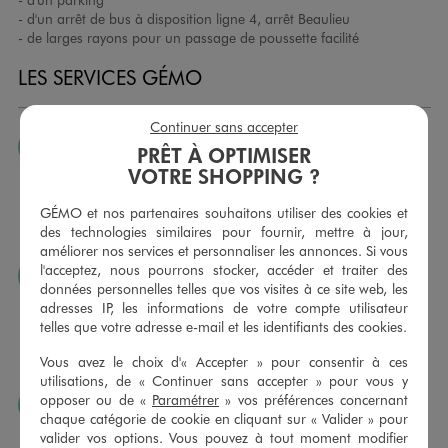
- d'un arrêt de bus à disposition ligne 4, arrêt Beaulieu
- de larges rayons pour un passage de poussette facilité
LES SERVICES GÉMO
Continuer sans accepter
JE PEUX CHANGER D’AVIS
PRÊT À OPTIMISER
VOTRE SHOPPING ?
Nous échangeons et vous proposons un avoir ou un
remboursement pour tout article non porté, non retouché,
GÉMO et nos partenaires souhaitons utiliser des cookies et
sous 30 jours, sur simple présentation du ticket de caisse,
des technologies similaires pour fournir, mettre à jour,
dans tous les magasins GÉMO.
améliorer nos services et personnaliser les annonces. Si vous
l'acceptez, nous pourrons stocker, accéder et traiter des
JE PEUX FAIRE RETOUCHER MES ARTICLES
données personnelles telles que vos visites à ce site web, les
Ourlets, ceintures… vous avez la possibilité de faire
adresses IP, les informations de votre compte utilisateur
retoucher vos articles textiles dans nos magasins. Les tarifs
telles que votre adresse e-mail et les identifiants des cookies.
sont à votre disposition sur simple demande. Voir
Vous avez le choix d'« Accepter » pour consentir à ces
conditions en magasins.
utilisations, de « Continuer sans accepter » pour vous y
opposer ou de «
Paramétrer
» vos préférences concernant
J’AIME FAIRE PLAISIR
chaque catégorie de cookie en cliquant sur « Valider » pour
Nous vous proposons des cartes cadeaux GÉMO d’un
valider vos options. Vous pouvez à tout moment modifier