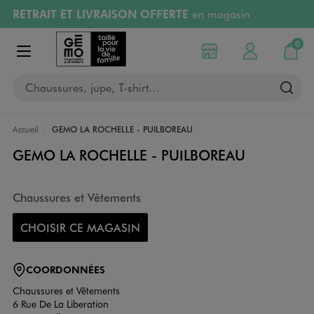
RETRAIT ET LIVRAISON OFFERTE
en magasin
Aller au contenu principal
Aller à la navigation
Retours OFFERTS
pendant 30 jours
0
Choisir mon magasin
Mon compte
Mon pa
Afficher le menu
PAYEZ EN 3x SANS FRAIS
dès 50€
Chaussures, jupe, T-shirt…
RÉSERVATION GRATUITE
4h en magasin
Accueil
GEMO LA ROCHELLE - PUILBOREAU
GEMO LA ROCHELLE - PUILBOREAU
Chaussures et Vêtements
CHOISIR CE MAGASIN
COORDONNÉES
Chaussures et Vêtements
6 Rue De La Liberation