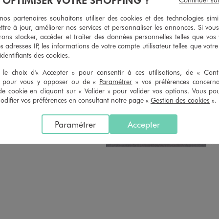
n du ticket de caisse, dans tous les
simple demande. Voir conditions
 GÉMO.
s partenaires souhaitons utiliser des cookies et des technologies simi
ttre à jour, améliorer nos services et personnaliser les annonces. Si vous
ons stocker, accéder et traiter des données personnelles telles que vos v
es adresses IP, les informations de votre compte utilisateur telles que votr
 identifiants des cookies.
le choix d'« Accepter » pour consentir à ces utilisations, de « Con
» pour vous y opposer ou de «
Paramétrer
» vos préférences concern
LY
Distance :
GE
de cookie en cliquant sur « Valider » pour valider vos options. Vous po
19.2 Km
MAGASIN CHOISI
ifier vos préférences en consultant notre page «
Gestion des cookies
».
OUV
CHOISIR CE MAGASIN
Chau
Paramétrer
Accepter
7 Ru
VOIR LA FICHE
2720
Tél. 