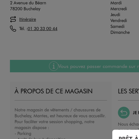
2 Avenue du Béarn
Mardi
78200 Buchelay
Mercredi
Jeudi
Itinéraire
Vendredi
Samedi
Tél. :
01 30 33 00 44
Dimanche
Vous pouvez passer commande sur notre
À PROPOS DE CE MAGASIN
LES SE
Notre magasin de vêtements / chaussures de
JE
Buchelay, Mantes, est heureux de vous accueillir.
Pour faciliter votre session shopping, notre
Nous échan
magasin dispose :
ou un remb
- Parking
porté, non 
PRÊT 