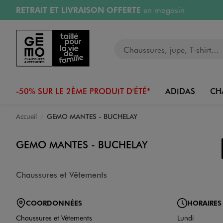
RETRAIT ET LIVRAISON OFFERTE
en magasin
Aller au contenu principal
Aller à la navigation
Retours OFFERTS
pendant 30 jours
Votre recherche
PAYEZ EN 3x SANS FRAIS
dès 50€
RÉSERVATION GRATUITE
4h en magasin
-50% SUR LE 2ÈME PRODUIT D'ÉTÉ*
ADIDAS
CH
Accueil
GEMO MANTES - BUCHELAY
GEMO MANTES - BUCHELAY
Chaussures et Vêtements
COORDONNÉES
HORAIRES
Chaussures et Vêtements
Lundi