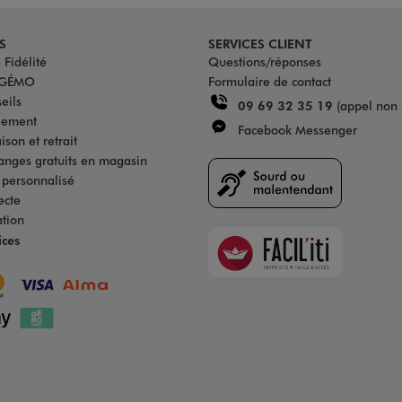
S
SERVICES CLIENT
Fidélité
Questions/réponses
u GÉMO
Formulaire de contact
eils
09 69 32 35 19
(appel non 
iement
Facebook Messenger
son et retrait
anges gratuits en magasin
s personnalisé
ecte
ation
Faciliti
ices
Goodays