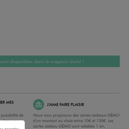
 sont disponibles dans le magasin choisi !
HER MES
J’AIME FAIRE PLAISIR
possibilité de
Nous vous proposons des cartes cadeaux GÉMO
es dans nos
d’un montant au choix entre 10€ et 150€. Les
disposition sur
cartes cadeau GÉMO sont valables 1 an,
ns accepter