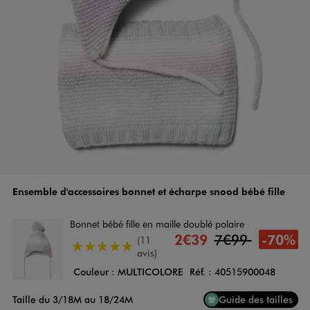
Ensemble d'accessoires bonnet et écharpe snood bébé fille
Bonnet bébé fille en maille doublé polaire
2€39
7€99
-70%
(11
5/5 de moyenne
avis)
Couleur :
MULTICOLORE
Réf. :
40515900048
Taille du 3/18M au 18/24M
Guide des tailles