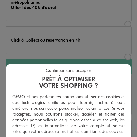
métropolitaine.
Offert dès 40€ d'achat.
Sélectionner l’option de livraison
Click & Collect ou réservation en 4h
Sélectionner l’option de livraiso
AJOUTER AU PANIER
Continuer sans accepter
PRÊT À OPTIMISER
VOTRE SHOPPING ?
Livraison
Livraison sous 2 à 4 jours ouvrés en France
métropolitaine.
Offert dès 40€ d'achat.
GÉMO et nos partenaires souhaitons utiliser des cookies et
des technologies similaires pour fournir, mettre à jour,
Indisponible
améliorer nos services et personnaliser les annonces. Si vous
Sélectionner l’option de livraison
l'acceptez, nous pourrons stocker, accéder et traiter des
données personnelles telles que vos visites à ce site web, les
adresses IP, les informations de votre compte utilisateur
telles que votre adresse e-mail et les identifiants des cookies.
Click & Collect ou réservation en 4h