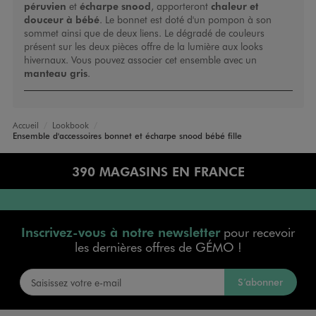
péruvien
et
écharpe snood
, apporteront
chaleur et
douceur à bébé
. Le bonnet est doté d'un pompon à son
sommet ainsi que de deux liens. Le dégradé de couleurs
présent sur les deux pièces offre de la lumière aux looks
hivernaux. Vous pouvez associer cet ensemble avec un
manteau
gris
.
Accueil
Lookbook
Ensemble d'accessoires bonnet et écharpe snood bébé fille
390 MAGASINS EN FRANCE
Inscrivez-vous à notre newsletter
pour recevoir
les dernières offres de GÉMO !
S’abonner