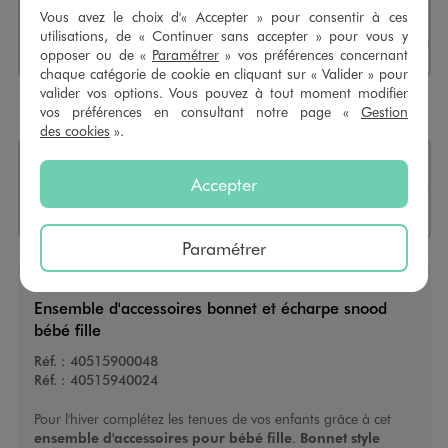
Sélectionner l’option de livraiso
Vous avez le choix d'« Accepter » pour consentir à ces
CHOISIR UN MAGASIN
utilisations, de « Continuer sans accepter » pour vous y
opposer ou de «
Paramétrer
» vos préférences concernant
chaque catégorie de cookie en cliquant sur « Valider » pour
valider vos options. Vous pouvez à tout moment modifier
Payez en
3X sans frais
dès 50€
vos préférences en consultant notre page «
Gestion
des cookies
».
+
2 points
grâce à cet achat
Accepter
Retours
OFFERTS
30 jours
Paramétrer
Ensemble d'accessoires bonnet et écharpe snood
bébé fille
Réf. :
40515900048
Réf. :
40515940024
Pour l'hiver complétez les tenues de vos enfants grâce à cet
ensemble d'accessoires pour bébé fille
.
Bonnet style