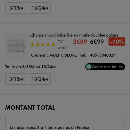
3/18M
18/24M
Echarpe snood bébé fille en maille doublée polaire
2€09
6€99
-70%
(10
5/5 de moyenne
avis)
Couleur :
MULTICOLORE
Réf. :
40515940024
Taille du 3/18M au 18/24M
Guide des tailles
3/18M
18/24M
MONTANT TOTAL
Livraison
Livraison sous 2 à 4 jours ouvrés en France