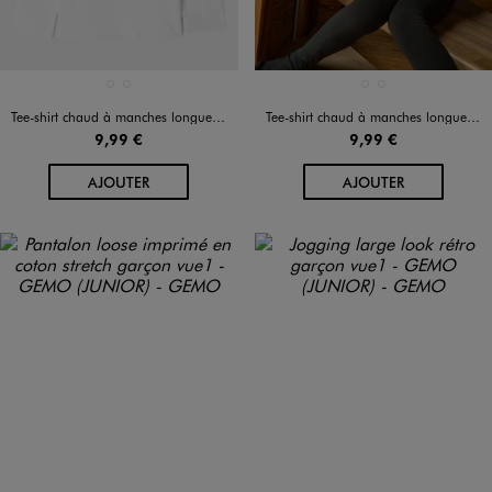
Disponible en 2 coloris
Disponible en 2 coloris
BLANC VIF
NOIR STANDARD
BLANC VIF
NOIR STANDARD
Tee-shirt chaud à manches longues et col rond mixte
Tee-shirt chaud à manches longues et col rond mixte
9,99 €
9,99 €
AU PANIER
AU PANIER
AJOUTER
AJOUTER