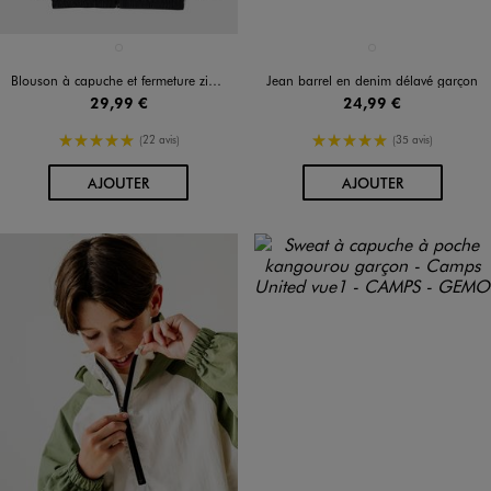
Disponible en 1 coloris
Disponible en 1 coloris
NOIR STANDARD
BLEU STANDARD
Blouson à capuche et fermeture zippée garçon
Jean barrel en denim délavé garçon
29,99 €
24,99 €
5/5 de moyenne
5/5 de moyenne
(22 avis)
(35 avis)
AU PANIER
AU PANIER
AJOUTER
AJOUTER