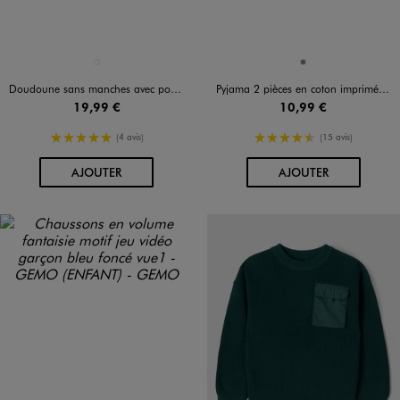
Disponible en 1 coloris
Disponible en 1 coloris
VERT STANDARD
GRIS
Doudoune sans manches avec poches à rabat garçon
Pyjama 2 pièces en coton imprimé garçon
19,99 €
10,99 €
5/5 de moyenne
4.5/5 de moyenne
(4 avis)
(15 avis)
AU PANIER
AU PANIER
AJOUTER
AJOUTER