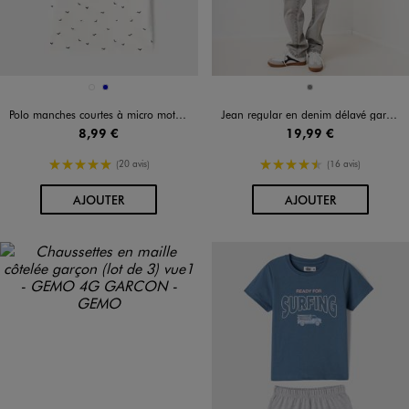
Disponible en 2 coloris
Disponible en 1 coloris
BLANC
BLEU FONCE
GRIS
Polo manches courtes à micro motifs garçon
Jean regular en denim délavé garçon
8,99 €
19,99 €
5/5 de moyenne
4.5/5 de moyenne
(20 avis)
(16 avis)
AU PANIER
AU PANIER
AJOUTER
AJOUTER