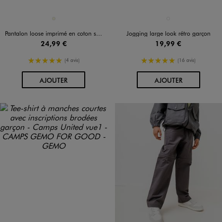
Disponible en 1 coloris
Disponible en 1 coloris
BEIGE
NOIR STANDARD
Pantalon loose imprimé en coton stretch garçon
Jogging large look rétro garçon
24,99 €
19,99 €
5/5 de moyenne
5/5 de moyenne
(4 avis)
(16 avis)
AU PANIER
AU PANIER
AJOUTER
AJOUTER