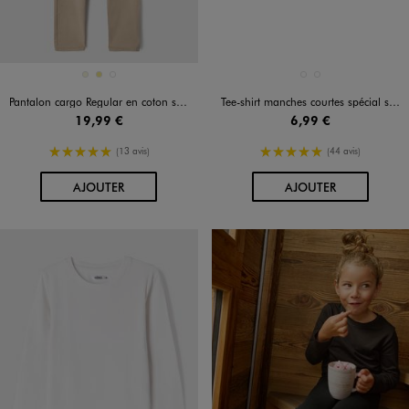
Disponible en 3 coloris
Disponible en 2 coloris
BEIGE
KAKI
NOIR STANDARD
BLANC STANDARD
NOIR STANDARD
Pantalon cargo Regular en coton stretch à taille élastiquée garçon
Tee-shirt manches courtes spécial sport garçon
19,99 €
6,99 €
5/5 de moyenne
5/5 de moyenne
(13 avis)
(44 avis)
AU PANIER
AU PANIER
AJOUTER
AJOUTER