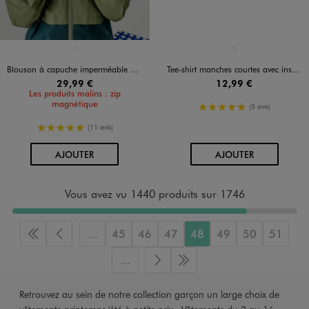
Disponible en 1 coloris
Disponible en 1 coloris
VERT STANDARD
VERT CLAIR
Blouson à capuche imperméable à zip magnétique garçon
Tee-shirt manches courtes avec inscription poitrine garçon
29,99 €
12,99 €
Les produits malins : zip
magnétique
5/5 de moyenne
(5 avis)
5/5 de moyenne
(11 avis)
AU PANIER
AU PANIER
AJOUTER
AJOUTER
Vous avez vu 1440 produits sur 1746
...
45
46
47
48
49
50
51
Première page
Page précédente
...
Page suivante
Dernière page
Retrouvez au sein de notre collection garçon un large choix de