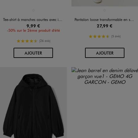
Disponible en 1 coloris
Disponible en 1 coloris
BLANC STANDARD
GRIS FONCE
Tee-shirt à manches courtes avec inscriptions brodées garçon - Camps United
Pantalon loose transformable en short garçon
9,99 €
27,99 €
-50% sur le 2ème produit d'été
4.5/5 de moyenne
(5 avis)
4.5/5 de moyenne
(26 avis)
AU PANIER
AU PANIER
AJOUTER
AJOUTER