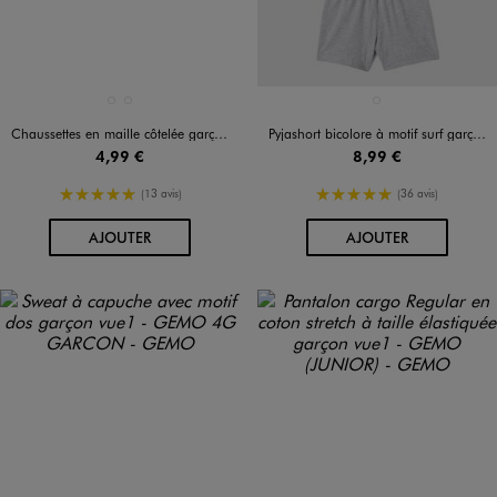
Disponible en 2 coloris
Disponible en 1 coloris
BEIGE FONCE
VERT STANDARD
BLEU STANDARD
Chaussettes en maille côtelée garçon (lot de 3)
Pyjashort bicolore à motif surf garçon
4,99 €
8,99 €
5/5 de moyenne
5/5 de moyenne
(13 avis)
(36 avis)
AU PANIER
AU PANIER
AJOUTER
AJOUTER