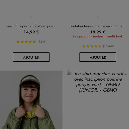
Disponible en 1 coloris
Disponible en 1 coloris
VERT STANDARD
VERT STANDARD
Sweat à capuche tricolore garçon
Pantalon transformable en short avec taille élastique garçon
14,99 €
19,99 €
Les produits malins : multi look
5/5 de moyenne
(4 avis)
4.5/5 de moyenne
(18 avis)
AU PANIER
AU PANIER
AJOUTER
AJOUTER