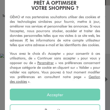
PRÊT À OPTIMISER
VOTRE SHOPPING ?
Disponible en 1 coloris
Disponible en 1 coloris
BLANC STANDARD
NOIR STANDARD
Tee-shirt de sport en mesh imprimé garçon
Sweat de sport à col montant en matière sport garçon
GÉMO et nos partenaires souhaitons utiliser des cookies et
12,99 €
19,99 €
des technologies similaires pour fournir, mettre à jour,
-50% sur le 2ème produit d'été
améliorer nos services et personnaliser les annonces. Si vous
5/5 de moyenne
(11 avis)
l'acceptez, nous pourrons stocker, accéder et traiter des
5/5 de moyenne
(46 avis)
données personnelles telles que vos visites à ce site web, les
adresses IP, les informations de votre compte utilisateur
AU PANIER
AU PANIER
AJOUTER
AJOUTER
telles que votre adresse e-mail et les identifiants des cookies.
Vous avez le choix d'« Accepter » pour consentir à ces
utilisations, de « Continuer sans accepter » pour vous y
opposer ou de «
Paramétrer
» vos préférences concernant
chaque catégorie de cookie en cliquant sur « Valider » pour
valider vos options. Vous pouvez à tout moment modifier
vos préférences en consultant notre page «
Gestion
des cookies
».
Accepter