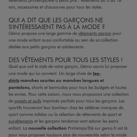
vêtements printemps/été à petits prix : Vêtements du 3 au 16
ans, accessoires et chaussures pour tous les styles.
QUI A DIT QUE LES GARÇONS NE
S'INTÉRESSAIENT PAS À LA MODE ?
Gémo propose une large gamme de
vêtements garçon
pour
une mode enfant aussi confortable au sein de sa collection
dédiée aux petits garçons et adolescents.
DES VÊTEMENTS POUR TOUS LES STYLES !
Quel que soit le style de votre garçon, Gémo saura lui proposer
une mode qui lui convient. Un large choix de
tee-
shirts
manches courtes ou manches longues et
pantalons,
shorts et bermudas pour tous les budgets et toutes
les envies. Pour cette saison, nous vous proposons une collection
de
sweats et pulls
imprimés parfaits pour tous les garçons. Les
sportifs trouveront leur bonheur chez les célèbres marques de
sport comme Adidas ou la sélection de vêtements de sport et
survêtements
et les garçons tendance vont adorer les jeans
enfant. La
nouvelle collection
Printemps/Eté
sur gemo.fr est là
pour vous proposer toujours plus de nouveautés selon la mode