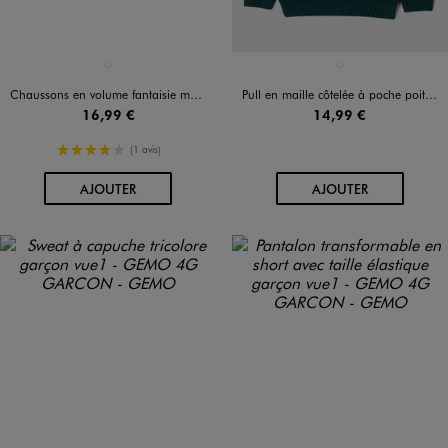
Disponible en 1 coloris
Disponible en 1 coloris
BLEU FONCE
VERT FONCE
Chaussons en volume fantaisie motif jeu vidéo garçon bleu foncé
Pull en maille côtelée à poche poitrine garçon
16,99 €
14,99 €
4/5 de moyenne
(1 avis)
AU PANIER
AU PANIER
AJOUTER
AJOUTER