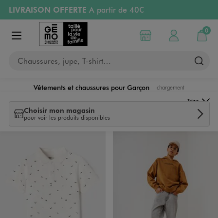
LIVRAISON OFFERTE
A partir de 40€
Aller au contenu principal
Aller à la navigation
RETRAIT ET LIVRAISON OFFERTE
en magasin
0
Choisir mon magasin
Mon compte
Mon pa
Afficher le menu
PAYEZ EN 3x SANS FRAIS
dès 50€
Chaussures, jupe, T-shirt…
Retours OFFERTS
pendant 30 jours
Vêtements et chaussures pour Garçon
chargement
Trier
Choisir mon magasin
pour voir les produits disponibles