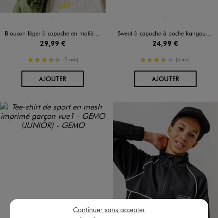
Disponible en 1 coloris
Disponible en 1 coloris
VERT STANDARD
BLEU STANDARD
Blouson léger à capuche en matière déperlante garçon
Sweat à capuche à poche kangourou garçon - Camps United
29,99 €
24,99 €
4.5/5 de moyenne
4/5 de moyenne
(2 avis)
(5 avis)
AU PANIER
AU PANIER
AJOUTER
AJOUTER
Continuer sans accepter