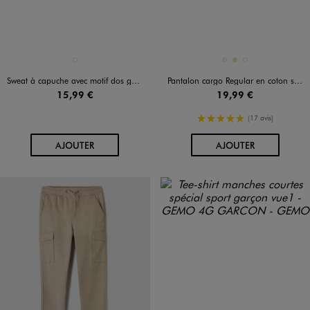
Disponible en 1 coloris
Disponible en 3 coloris
MARRON STANDARD
BEIGE
KAKI
NOIR STANDARD
Sweat à capuche avec motif dos garçon
Pantalon cargo Regular en coton stretch à taille élastiquée garçon
15,99 €
19,99 €
5/5 de moyenne
(17 avis)
AU PANIER
AU PANIER
AJOUTER
AJOUTER