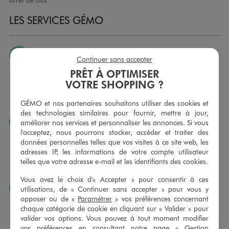
LES SERVICES GÉMO
JE PEUX CHANGER D’AVIS
Continuer sans accepter
Nous échangeons et vous proposons un avoir ou un
PRÊT À OPTIMISER
remboursement pour tout article non porté, non retouché,
VOTRE SHOPPING ?
sous 30 jours, sur simple présentation du ticket de caisse,
dans tous les magasins GÉMO.
GÉMO et nos partenaires souhaitons utiliser des cookies et
des technologies similaires pour fournir, mettre à jour,
JE PEUX FAIRE RETOUCHER MES ARTICLES
améliorer nos services et personnaliser les annonces. Si vous
l'acceptez, nous pourrons stocker, accéder et traiter des
Ourlets, ceintures… vous avez la possibilité de faire
données personnelles telles que vos visites à ce site web, les
retoucher vos articles textiles dans nos magasins. Les tarifs
adresses IP, les informations de votre compte utilisateur
sont à votre disposition sur simple demande. Voir
telles que votre adresse e-mail et les identifiants des cookies.
conditions en magasins.
Vous avez le choix d'« Accepter » pour consentir à ces
J’AIME FAIRE PLAISIR
utilisations, de « Continuer sans accepter » pour vous y
opposer ou de «
Paramétrer
» vos préférences concernant
Nous vous proposons des cartes cadeaux GÉMO d’un
chaque catégorie de cookie en cliquant sur « Valider » pour
montant au choix entre 10€ et 150€. Les cartes cadeau
valider vos options. Vous pouvez à tout moment modifier
GÉMO sont valables 1 an, utilisables en plusieurs fois, pour
vos préférences en consultant notre page «
Gestion