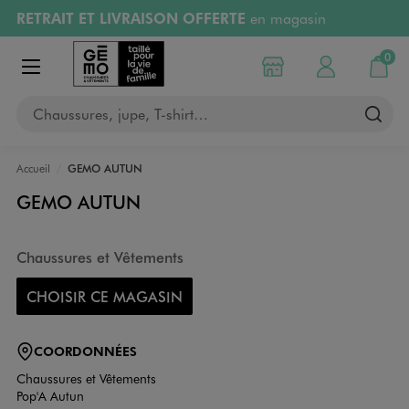
RETRAIT ET LIVRAISON OFFERTE
en magasin
Aller au contenu principal
Aller à la navigation
Retours OFFERTS
pendant 30 jours
0
Choisir mon magasin
Mon compte
Mon pa
Afficher le menu
PAYEZ EN 3x SANS FRAIS
dès 50€
Chaussures, jupe, T-shirt…
RÉSERVATION GRATUITE
4h en magasin
Accueil
GEMO AUTUN
GEMO AUTUN
Chaussures et Vêtements
CHOISIR CE MAGASIN
COORDONNÉES
Chaussures et Vêtements
Pop'A Autun