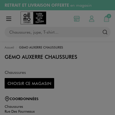
RETRAIT ET LIVRAISON OFFERTE
en magasin
Aller au contenu principal
Aller à la navigation
Retours OFFERTS
pendant 30 jours
0
Choisir mon magasin
Mon compte
Mon pa
Afficher le menu
PAYEZ EN 3x SANS FRAIS
dès 50€
Chaussures, jupe, T-shirt…
RÉSERVATION GRATUITE
4h en magasin
Accueil
GEMO AUXERRE CHAUSSURES
GEMO AUXERRE CHAUSSURES
Chaussures
CHOISIR CE MAGASIN
COORDONNÉES
Chaussures
Rue Des Fourneaux