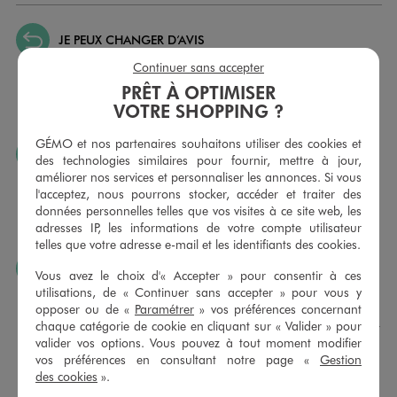
JE PEUX CHANGER D’AVIS
Nous échangeons et vous proposons un avoir ou un
Continuer sans accepter
remboursement pour tout article non porté, non retouché,
PRÊT À OPTIMISER
sous 30 jours, sur simple présentation du ticket de caisse,
VOTRE SHOPPING ?
dans tous les magasins GÉMO.
GÉMO et nos partenaires souhaitons utiliser des cookies et
JE PEUX FAIRE RETOUCHER MES ARTICLES
des technologies similaires pour fournir, mettre à jour,
améliorer nos services et personnaliser les annonces. Si vous
Ourlets, ceintures… vous avez la possibilité de faire
l'acceptez, nous pourrons stocker, accéder et traiter des
retoucher vos articles textiles dans nos magasins. Les tarifs
données personnelles telles que vos visites à ce site web, les
sont à votre disposition sur simple demande. Voir
adresses IP, les informations de votre compte utilisateur
conditions en magasins.
telles que votre adresse e-mail et les identifiants des cookies.
J’AIME FAIRE PLAISIR
Vous avez le choix d'« Accepter » pour consentir à ces
utilisations, de « Continuer sans accepter » pour vous y
Nous vous proposons des cartes cadeaux GÉMO d’un
opposer ou de «
Paramétrer
» vos préférences concernant
montant au choix entre 10€ et 150€. Les cartes cadeau
chaque catégorie de cookie en cliquant sur « Valider » pour
GÉMO sont valables 1 an, utilisables en plusieurs fois, pour
valider vos options. Vous pouvez à tout moment modifier
payer vos achats en magasin. Offrez vos cartes cadeau
vos préférences en consultant notre page «
Gestion
dans de jolies enveloppes pour toutes les occasions.
des cookies
».