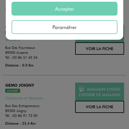
Accepter
NOS AUTRES MAGASINS
Paramétrer
GEMO AUXERRE VETEMENTS
MAGASIN CHOISI
OUVERT
CHOISIR CE MAGASIN
Vêtements
Rue Des Fourneaux
VOIR LA FICHE
89000 Auxerre
Tél. :
03 86 51 43 34
Distance : 0.0 Km
GEMO JOIGNY
MAGASIN CHOISI
OUVERT
CHOISIR CE MAGASIN
Chaussures et Vêtements
Rue Des Entrepreneurs
VOIR LA FICHE
89300 Joigny
Tél. :
03 86 91 73 00
Distance : 23.4 Km