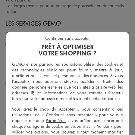
- de larges rayons pour un passage de poussette ou de fauteuils
roulants
LES SERVICES GÉMO
Continuer sans accepter
JE PEUX CHANGER D’AVIS
PRÊT À OPTIMISER
VOTRE SHOPPING ?
Nous échangeons et vous proposons un avoir ou un
remboursement pour tout article non porté, non retouché,
GÉMO et nos partenaires souhaitons utiliser des cookies et
sous 30 jours, sur simple présentation du ticket de caisse,
des technologies similaires pour fournir, mettre à jour,
dans tous les magasins GÉMO.
améliorer nos services et personnaliser les annonces. Si vous
l'acceptez, nous pourrons stocker, accéder et traiter des
JE PEUX FAIRE RETOUCHER MES ARTICLES
données personnelles telles que vos visites à ce site web, les
Ourlets, ceintures… vous avez la possibilité de faire
adresses IP, les informations de votre compte utilisateur
retoucher vos articles textiles dans nos magasins. Les tarifs
telles que votre adresse e-mail et les identifiants des cookies.
sont à votre disposition sur simple demande. Voir
Vous avez le choix d'« Accepter » pour consentir à ces
conditions en magasins.
utilisations, de « Continuer sans accepter » pour vous y
opposer ou de «
Paramétrer
» vos préférences concernant
J’AIME FAIRE PLAISIR
chaque catégorie de cookie en cliquant sur « Valider » pour
Nous vous proposons des cartes cadeaux GÉMO d’un
valider vos options. Vous pouvez à tout moment modifier