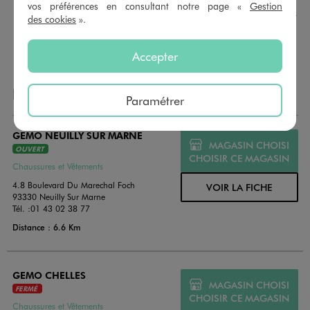
montant au choix entre 10€ et 150€. Les cartes cadeau
vos préférences en consultant notre page «
Gestion
GÉMO sont valables 1 an, utilisables en plusieurs fois, pour
des cookies
».
payer vos achats en magasin. Offrez vos cartes cadeau
dans de jolies enveloppes pour toutes les occasions.
Accepter
NOS AUTRES MAGASINS
Paramétrer
GEMO NEUILLY SUR MARNE
MAGASIN CHOISI
OUVERT
CHOISIR CE MAGASIN
Chaussures et Vêtements
4.8 Boulevard Du Marechal Foch
VOIR LA FICHE
93330 Neuilly Sur Marne
Tél. :
01 43 02 38 77
Distance : 6.6 Km
GEMO CHELLES
MAGASIN CHOISI
FERMÉ
CHOISIR CE MAGASIN
Chaussures et Vêtements