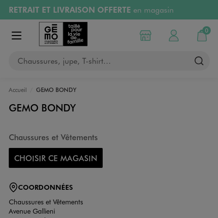
RETRAIT ET LIVRAISON OFFERTE
en magasin
Aller au contenu principal
Aller à la navigation
Retours OFFERTS
pendant 30 jours
0
Choisir mon magasin
Mon compte
Mon pa
Afficher le menu
PAYEZ EN 3x SANS FRAIS
dès 50€
Chaussures, jupe, T-shirt…
RÉSERVATION GRATUITE
4h en magasin
Accueil
GEMO BONDY
GEMO BONDY
Chaussures et Vêtements
CHOISIR CE MAGASIN
COORDONNÉES
Chaussures et Vêtements
Avenue Gallieni