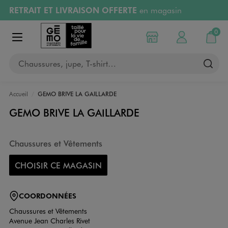
RETRAIT ET LIVRAISON OFFERTE
en magasin
Aller au contenu principal
Aller à la navigation
Retours OFFERTS
pendant 30 jours
0
Choisir mon magasin
Mon compte
Mon pa
Afficher le menu
PAYEZ EN 3x SANS FRAIS
dès 50€
Chaussures, jupe, T-shirt…
RÉSERVATION GRATUITE
4h en magasin
Accueil
GEMO BRIVE LA GAILLARDE
GEMO BRIVE LA GAILLARDE
Chaussures et Vêtements
CHOISIR CE MAGASIN
COORDONNÉES
Chaussures et Vêtements
Avenue Jean Charles Rivet