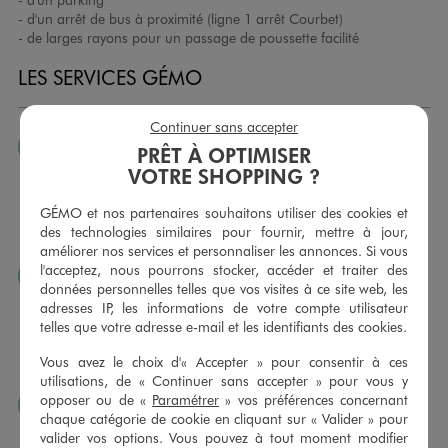
- d'un arrêt de bus à proximité (ligne 1 arrêt Courbet)
- de larges rayons pour un passage de poussette facilité
LES SERVICES GÉMO
Continuer sans accepter
JE PEUX CHANGER D’AVIS
PRÊT À OPTIMISER
VOTRE SHOPPING ?
Nous échangeons et vous proposons un avoir ou un
remboursement pour tout article non porté, non retouché,
GÉMO et nos partenaires souhaitons utiliser des cookies et
sous 30 jours, sur simple présentation du ticket de caisse,
des technologies similaires pour fournir, mettre à jour,
dans tous les magasins GÉMO.
améliorer nos services et personnaliser les annonces. Si vous
l'acceptez, nous pourrons stocker, accéder et traiter des
JE PEUX FAIRE RETOUCHER MES ARTICLES
données personnelles telles que vos visites à ce site web, les
Ourlets, ceintures… vous avez la possibilité de faire
adresses IP, les informations de votre compte utilisateur
retoucher vos articles textiles dans nos magasins. Les tarifs
telles que votre adresse e-mail et les identifiants des cookies.
sont à votre disposition sur simple demande. Voir
Vous avez le choix d'« Accepter » pour consentir à ces
conditions en magasins.
utilisations, de « Continuer sans accepter » pour vous y
opposer ou de «
Paramétrer
» vos préférences concernant
J’AIME FAIRE PLAISIR
chaque catégorie de cookie en cliquant sur « Valider » pour
Nous vous proposons des cartes cadeaux GÉMO d’un
valider vos options. Vous pouvez à tout moment modifier