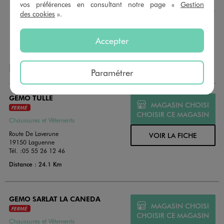
montant au choix entre 10€ et 150€. Les cartes cadeau
vos préférences en consultant notre page «
Gestion
GÉMO sont valables 1 an, utilisables en plusieurs fois, pour
des cookies
».
payer vos achats en magasin. Offrez vos cartes cadeau
dans de jolies enveloppes pour toutes les occasions.
Accepter
NOS AUTRES MAGASINS
Paramétrer
GEMO TULLE
MAGASIN CHOISI
FERMÉ
CHOISIR CE MAGASIN
Chaussures et Vêtements
Route De Laverune
VOIR LA FICHE
19150 Laguenne
Tél. :
05 55 26 12 46
Distance : 24.1 Km
GEMO SARLAT LA CANEDA
MAGASIN CHOISI
FERMÉ
CHOISIR CE MAGASIN
Chaussures et Vêtements