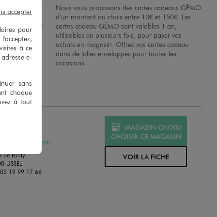
possibilité de
Nous vous proposons des cartes cadeaux GÉMO
ns accepter
es dans nos
d’un montant au choix entre 10€ et 150€. Les
disposition sur
cartes cadeau GÉMO sont valables 1 an,
laires pour
 en magasins.
utilisables en plusieurs fois, pour payer vos
 l'acceptez,
achats en magasin. Offrez vos cartes cadeau
isites à ce
dans de jolies enveloppes pour toutes les
e adresse e-
occasions.
tinuer sans
ant chaque
uvez à tout
MO USSEL
MAGASIN CHOISI
MÉ
CHOISIR CE MAGASIN
ssures et Vêtements
e de Ponty
VOIR LA FICHE
00 USSEL
:
05 19 99 17 66