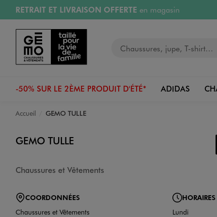
RETRAIT ET LIVRAISON OFFERTE
en magasin
Aller au contenu principal
Aller à la navigation
Retours OFFERTS
pendant 30 jours
Votre recherche
PAYEZ EN 3x SANS FRAIS
dès 50€
RÉSERVATION GRATUITE
4h en magasin
-50% SUR LE 2ÈME PRODUIT D'ÉTÉ*
ADIDAS
CH
Accueil
GEMO TULLE
GEMO TULLE
Chaussures et Vêtements
COORDONNÉES
HORAIRES
Chaussures et Vêtements
Lundi