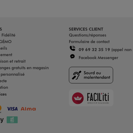
S
SERVICES CLIENT
Fidélité
Questions/réponses
u GÉMO
Formulaire de contact
eils
09 69 32 35 19
(appel non 
iement
Facebook Messenger
son et retrait
anges gratuits en magasin
s personnalisé
ecte
ation
Faciliti
ices
Goodays