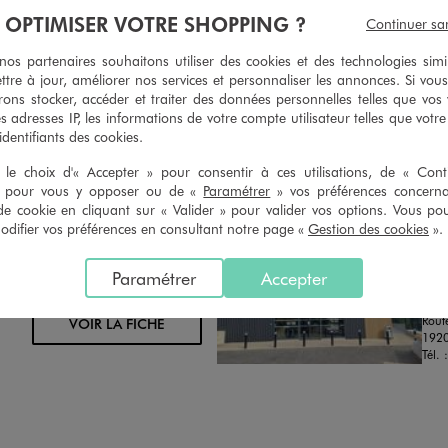
geons et vous proposons un avoir
Ourlets, ceintures… vous avez la 
À OPTIMISER VOTRE SHOPPING ?
Continuer sa
oursement pour tout article non
faire retoucher vos articles textil
retouché, sous 30 jours, sur simple
magasins. Les tarifs sont à votre 
s partenaires souhaitons utiliser des cookies et des technologies simi
n du ticket de caisse, dans tous les
simple demande. Voir conditions
ttre à jour, améliorer nos services et personnaliser les annonces. Si vous
 GÉMO.
ons stocker, accéder et traiter des données personnelles telles que vos v
es adresses IP, les informations de votre compte utilisateur telles que votr
 identifiants des cookies.
le choix d'« Accepter » pour consentir à ces utilisations, de « Con
» pour vous y opposer ou de «
Paramétrer
» vos préférences concern
de cookie en cliquant sur « Valider » pour valider vos options. Vous po
ifier vos préférences en consultant notre page «
Gestion des cookies
».
Distance :
GE
52.9 Km
MAGASIN CHOISI
FER
Paramétrer
Accepter
CHOISIR CE MAGASIN
Chau
Rout
VOIR LA FICHE
192
Tél. 