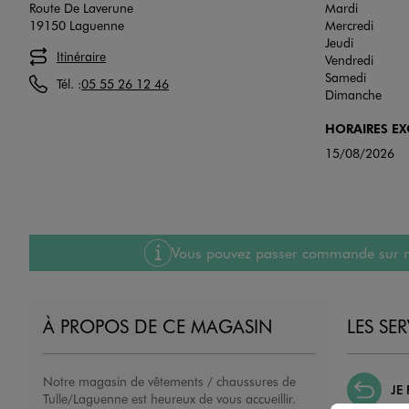
Route De Laverune
Mardi
19150 Laguenne
Mercredi
Jeudi
Itinéraire
Vendredi
Samedi
Tél. :
05 55 26 12 46
Dimanche
HORAIRES E
15/08/2026
Vous pouvez passer commande sur notre
À PROPOS DE CE MAGASIN
LES SE
Notre magasin de vêtements / chaussures de
JE
Tulle/Laguenne est heureux de vous accueillir.