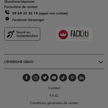
Questions/réponses
Formulaire de contact
09 69 32 35 19
(appel non surtaxé)
Facebook Messenger
Faciliti
Goodays
L'ENSEIGNE GÉMO
Suivez-nous sur faceboo
Suivez-nous sur inst
Suivez-nous sur twi
Suivez-nous sur
Suivez-nous s
Suivez-nou
Suivez-
.
Contact
F.A.Q.
Conditions générales de ventes