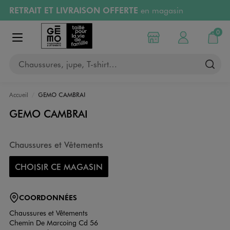
RETRAIT ET LIVRAISON OFFERTE
en magasin
Aller au contenu principal
Aller à la navigation
Retours OFFERTS
pendant 30 jours
0
Choisir mon magasin
Mon compte
Mon pa
Afficher le menu
PAYEZ EN 3x SANS FRAIS
dès 50€
Chaussures, jupe, T-shirt…
RÉSERVATION GRATUITE
4h en magasin
Accueil
GEMO CAMBRAI
GEMO CAMBRAI
Chaussures et Vêtements
CHOISIR CE MAGASIN
COORDONNÉES
Chaussures et Vêtements
Chemin De Marcoing Cd 56