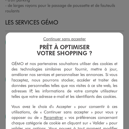
- de larges rayons pour le passage de poussette et de fauteuils
roulants
LES SERVICES GÉMO
Continuer sans accepter
JE PEUX CHANGER D’AVIS
PRÊT À OPTIMISER
Nous échangeons et vous proposons un avoir ou un
VOTRE SHOPPING ?
remboursement pour tout article non porté, non retouché,
sous 30 jours, sur simple présentation du ticket de caisse,
GÉMO et nos partenaires souhaitons utiliser des cookies et
dans tous les magasins GÉMO.
des technologies similaires pour fournir, mettre à jour,
améliorer nos services et personnaliser les annonces. Si vous
JE PEUX FAIRE RETOUCHER MES ARTICLES
l'acceptez, nous pourrons stocker, accéder et traiter des
données personnelles telles que vos visites à ce site web, les
Ourlets, ceintures… vous avez la possibilité de faire
adresses IP, les informations de votre compte utilisateur
retoucher vos articles textiles dans nos magasins. Les tarifs
telles que votre adresse e-mail et les identifiants des cookies.
sont à votre disposition sur simple demande. Voir
conditions en magasins.
Vous avez le choix d'« Accepter » pour consentir à ces
utilisations, de « Continuer sans accepter » pour vous y
J’AIME FAIRE PLAISIR
opposer ou de «
Paramétrer
» vos préférences concernant
chaque catégorie de cookie en cliquant sur « Valider » pour
Nous vous proposons des cartes cadeaux GÉMO d’un
valider vos options. Vous pouvez à tout moment modifier