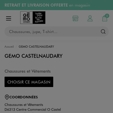
RETRAIT ET LIVRAISON OFFERTE
en magasin
Aller au contenu principal
Aller à la navigation
Retours OFFERTS
pendant 30 jours
0
Choisir mon magasin
Mon compte
Mon pa
Afficher le menu
PAYEZ EN 3x SANS FRAIS
dès 50€
Chaussures, jupe, T-shirt…
RÉSERVATION GRATUITE
4h en magasin
Accueil
GEMO CASTELNAUDARY
GEMO CASTELNAUDARY
Chaussures et Vêtements
CHOISIR CE MAGASIN
COORDONNÉES
Chaussures et Vêtements
D6313 Centre Commercial O Castel