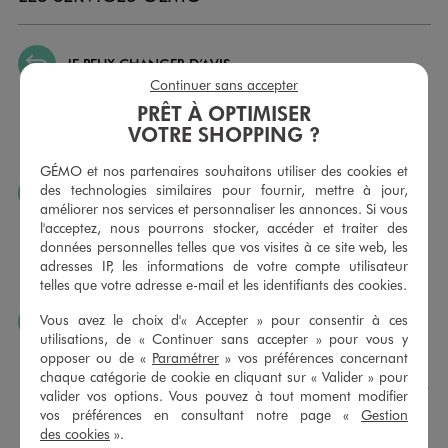
JE PEUX CHANGER D’AVIS
Continuer sans accepter
Nous échangeons et vous proposons un avoir ou un
PRÊT À OPTIMISER
remboursement pour tout article non porté, non retouché,
sous 30 jours, sur simple présentation du ticket de caisse,
VOTRE SHOPPING ?
dans tous les magasins GÉMO.
GÉMO et nos partenaires souhaitons utiliser des cookies et
des technologies similaires pour fournir, mettre à jour,
JE PEUX FAIRE RETOUCHER MES ARTICLES
améliorer nos services et personnaliser les annonces. Si vous
Ourlets, ceintures… vous avez la possibilité de faire
l'acceptez, nous pourrons stocker, accéder et traiter des
retoucher vos articles textiles dans nos magasins. Les tarifs
données personnelles telles que vos visites à ce site web, les
sont à votre disposition sur simple demande. Voir
adresses IP, les informations de votre compte utilisateur
conditions en magasins.
telles que votre adresse e-mail et les identifiants des cookies.
Vous avez le choix d'« Accepter » pour consentir à ces
J’AIME FAIRE PLAISIR
utilisations, de « Continuer sans accepter » pour vous y
Nous vous proposons des cartes cadeaux GÉMO d’un
opposer ou de «
Paramétrer
» vos préférences concernant
montant au choix entre 10€ et 150€. Les cartes cadeau
chaque catégorie de cookie en cliquant sur « Valider » pour
GÉMO sont valables 1 an, utilisables en plusieurs fois, pour
valider vos options. Vous pouvez à tout moment modifier
payer vos achats en magasin. Offrez vos cartes cadeau
vos préférences en consultant notre page «
Gestion
dans de jolies enveloppes pour toutes les occasions.
des cookies
».