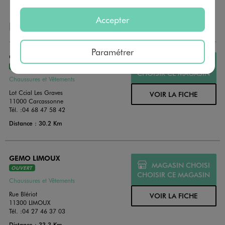
Accepter
NOS AUTRES MAGASINS
Paramétrer
GEMO CARCASSONNE - SALVAZA
MAGASIN CHOISI
OUVERT
CHOISIR CE MAGASIN
Chaussures et Vêtements
Lot Ccial Les Graves
VOIR LA FICHE
11000 Carcassonne
Tél. :
04 68 47 58 42
Distance : 30.2 Km
GEMO LIMOUX
MAGASIN CHOISI
OUVERT
CHOISIR CE MAGASIN
Chaussures et Vêtements
Rue Blériot
VOIR LA FICHE
11300 LIMOUX
Tél. :
04 27 46 37 03
Distance : 33.3 Km