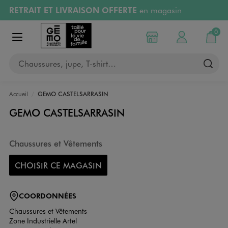
RETRAIT ET LIVRAISON OFFERTE
en magasin
Aller au contenu principal
Aller à la navigation
Retours OFFERTS
pendant 30 jours
0
Choisir mon magasin
Mon compte
Mon pa
Afficher le menu
PAYEZ EN 3x SANS FRAIS
dès 50€
Chaussures, jupe, T-shirt…
RÉSERVATION GRATUITE
4h en magasin
Accueil
GEMO CASTELSARRASIN
GEMO CASTELSARRASIN
Chaussures et Vêtements
CHOISIR CE MAGASIN
COORDONNÉES
Chaussures et Vêtements
Zone Industrielle Artel