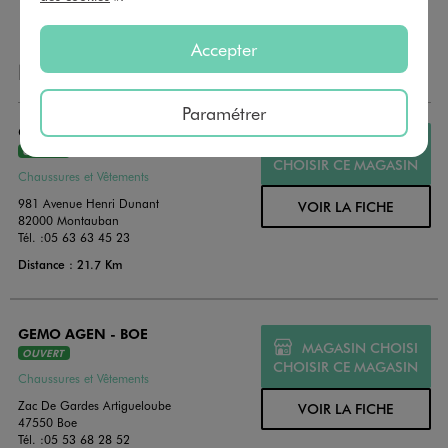
Accepter
NOS AUTRES MAGASINS
Paramétrer
GEMO MONTAUBAN
MAGASIN CHOISI
OUVERT
CHOISIR CE MAGASIN
Chaussures et Vêtements
981 Avenue Henri Dunant
VOIR LA FICHE
82000 Montauban
Tél. :
05 63 63 45 23
Distance : 21.7 Km
GEMO AGEN - BOE
MAGASIN CHOISI
OUVERT
CHOISIR CE MAGASIN
Chaussures et Vêtements
Zac De Gardes Artigueloube
VOIR LA FICHE
47550 Boe
Tél. :
05 53 68 28 52