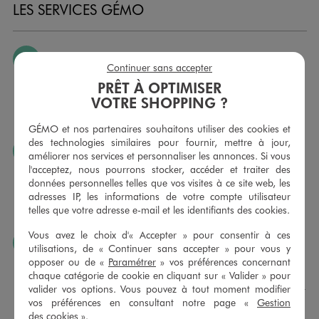
LES SERVICES GÉMO
JE PEUX CHANGER D’AVIS
Continuer sans accepter
Nous échangeons et vous proposons un avoir ou un
PRÊT À OPTIMISER
remboursement pour tout article non porté, non retouché,
VOTRE SHOPPING ?
sous 30 jours, sur simple présentation du ticket de caisse,
dans tous les magasins GÉMO.
GÉMO et nos partenaires souhaitons utiliser des cookies et
des technologies similaires pour fournir, mettre à jour,
JE PEUX FAIRE RETOUCHER MES ARTICLES
améliorer nos services et personnaliser les annonces. Si vous
l'acceptez, nous pourrons stocker, accéder et traiter des
Ourlets, ceintures… vous avez la possibilité de faire
données personnelles telles que vos visites à ce site web, les
retoucher vos articles textiles dans nos magasins. Les tarifs
adresses IP, les informations de votre compte utilisateur
sont à votre disposition sur simple demande. Voir
telles que votre adresse e-mail et les identifiants des cookies.
conditions en magasins.
Vous avez le choix d'« Accepter » pour consentir à ces
J’AIME FAIRE PLAISIR
utilisations, de « Continuer sans accepter » pour vous y
opposer ou de «
Paramétrer
» vos préférences concernant
Nous vous proposons des cartes cadeaux GÉMO d’un
chaque catégorie de cookie en cliquant sur « Valider » pour
montant au choix entre 10€ et 150€. Les cartes cadeau
valider vos options. Vous pouvez à tout moment modifier
GÉMO sont valables 1 an, utilisables en plusieurs fois, pour
vos préférences en consultant notre page «
Gestion
payer vos achats en magasin. Offrez vos cartes cadeau
des cookies
».
dans de jolies enveloppes pour toutes les occasions.