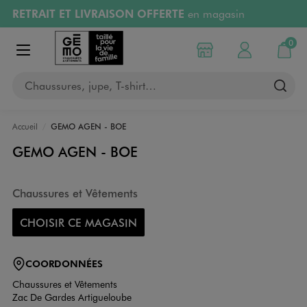
RETRAIT ET LIVRAISON OFFERTE
en magasin
Aller au contenu principal
Aller à la navigation
Retours OFFERTS
pendant 30 jours
0
Choisir mon magasin
Mon compte
Mon pa
Afficher le menu
PAYEZ EN 3x SANS FRAIS
dès 50€
Chaussures, jupe, T-shirt…
RÉSERVATION GRATUITE
4h en magasin
Accueil
GEMO AGEN - BOE
GEMO AGEN - BOE
Chaussures et Vêtements
CHOISIR CE MAGASIN
COORDONNÉES
Chaussures et Vêtements
Zac De Gardes Artigueloube