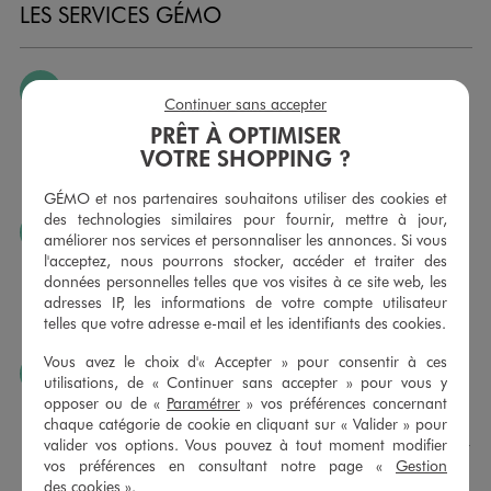
LES SERVICES GÉMO
JE PEUX CHANGER D’AVIS
Continuer sans accepter
Nous échangeons et vous proposons un avoir ou un
PRÊT À OPTIMISER
remboursement pour tout article non porté, non retouché,
VOTRE SHOPPING ?
sous 30 jours, sur simple présentation du ticket de caisse,
dans tous les magasins GÉMO.
GÉMO et nos partenaires souhaitons utiliser des cookies et
des technologies similaires pour fournir, mettre à jour,
JE PEUX FAIRE RETOUCHER MES ARTICLES
améliorer nos services et personnaliser les annonces. Si vous
l'acceptez, nous pourrons stocker, accéder et traiter des
Ourlets, ceintures… vous avez la possibilité de faire
données personnelles telles que vos visites à ce site web, les
retoucher vos articles textiles dans nos magasins. Les tarifs
adresses IP, les informations de votre compte utilisateur
sont à votre disposition sur simple demande. Voir
telles que votre adresse e-mail et les identifiants des cookies.
conditions en magasins.
Vous avez le choix d'« Accepter » pour consentir à ces
J’AIME FAIRE PLAISIR
utilisations, de « Continuer sans accepter » pour vous y
opposer ou de «
Paramétrer
» vos préférences concernant
Nous vous proposons des cartes cadeaux GÉMO d’un
chaque catégorie de cookie en cliquant sur « Valider » pour
montant au choix entre 10€ et 150€. Les cartes cadeau
valider vos options. Vous pouvez à tout moment modifier
GÉMO sont valables 1 an, utilisables en plusieurs fois, pour
vos préférences en consultant notre page «
Gestion
payer vos achats en magasin. Offrez vos cartes cadeau
des cookies
».
dans de jolies enveloppes pour toutes les occasions.