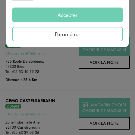
Accepter
NOS AUTRES MAGASINS
Paramétrer
GEMO VILLENEUVE SUR LOT
MAGASIN CHOISI
OUVERT
CHOISIR CE MAGASIN
Chaussures et Vêtements
735 Route De Bordeaux
VOIR LA FICHE
47300 Bias
Tél. :
05 53 40 79 28
Distance : 25.6 Km
GEMO CASTELSARRASIN
MAGASIN CHOISI
OUVERT
CHOISIR CE MAGASIN
Chaussures et Vêtements
Zone Industrielle Artel
VOIR LA FICHE
82100 Castelsarrasin
Tél. :
05 63 39 03 26