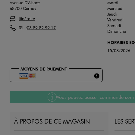
Avenue D'Alsace
Mardi
68700 Cernay
Mercredi
Jeudi
Itinéraire
Vendredi
Samedi
Tél. :
03 89 82 99 17
Dimanche
HORAIRES E
15/08/2026
MOYENS DE PAIEMENT
Vous pouvez passer commande sur notre
À PROPOS DE CE MAGASIN
LES SE