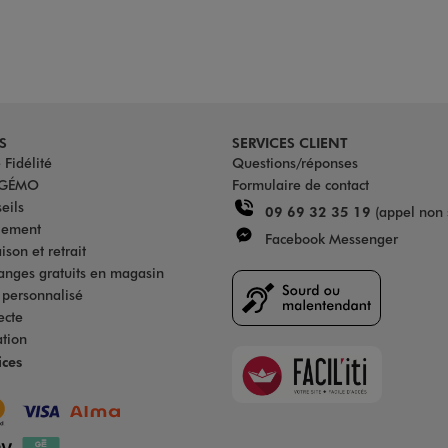
S
SERVICES CLIENT
Fidélité
Questions/réponses
u GÉMO
Formulaire de contact
eils
09 69 32 35 19
(appel non 
iement
Facebook Messenger
son et retrait
anges gratuits en magasin
s personnalisé
ecte
ation
Faciliti
ices
Goodays