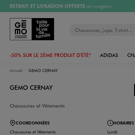
RETRAIT ET LIVRAISON OFFERTE
en magasin
Aller au contenu principal
Aller à la navigation
Retours OFFERTS
pendant 30 jours
Votre recherche
PAYEZ EN 3x SANS FRAIS
dès 50€
RÉSERVATION GRATUITE
4h en magasin
-50% SUR LE 2ÈME PRODUIT D'ÉTÉ*
ADIDAS
CH
Accueil
GEMO CERNAY
GEMO CERNAY
Chaussures et Vêtements
COORDONNÉES
HORAIRES
Chaussures et Vêtements
Lundi