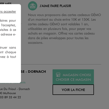
HER MES
J’AIME FAIRE PLAISIR
ns accepter
possibilité de
Nous vous proposons des cartes cadeaux GÉMO
es dans nos
d’un montant au choix entre 10€ et 150€. Les
laires pour
disposition sur
cartes cadeau GÉMO sont valables 1 an,
 l'acceptez,
 en magasins.
utilisables en plusieurs fois, pour payer vos
isites à ce
achats en magasin. Offrez vos cartes cadeau
e adresse e-
dans de jolies enveloppes pour toutes les
occasions.
tinuer sans
ant chaque
uvez à tout
MO MULHOUSE - DORNACH
MAGASIN CHOISI
MÉ
CHOISIR CE MAGASIN
ssures et Vêtements
ue Du Frioul - Dornach
VOIR LA FICHE
00 Mulhouse
:
03 89 33 44 22