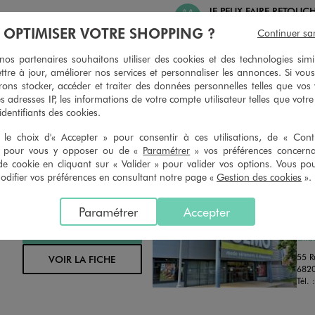
JE PEUX FAIRE RETOUC
 PEUX CHANGER D’AVIS
ARTICLES
À OPTIMISER VOTRE SHOPPING ?
Continuer sa
geons et vous proposons un avoir
Ourlets, ceintures… vous avez la 
oursement pour tout article non
faire retoucher vos articles textil
s partenaires souhaitons utiliser des cookies et des technologies simi
retouché, sous 30 jours, sur simple
magasins. Les tarifs sont à votre 
ttre à jour, améliorer nos services et personnaliser les annonces. Si vous
n du ticket de caisse, dans tous les
simple demande. Voir conditions
ons stocker, accéder et traiter des données personnelles telles que vos v
 GÉMO.
es adresses IP, les informations de votre compte utilisateur telles que votr
 identifiants des cookies.
le choix d'« Accepter » pour consentir à ces utilisations, de « Con
» pour vous y opposer ou de «
Paramétrer
» vos préférences concern
de cookie en cliquant sur « Valider » pour valider vos options. Vous po
ifier vos préférences en consultant notre page «
Gestion des cookies
».
IM
Distance :
GE
10.8 Km
Paramétrer
Accepter
MAGASIN CHOISI
FER
CHOISIR CE MAGASIN
Chau
55 R
VOIR LA FICHE
682
Tél. 