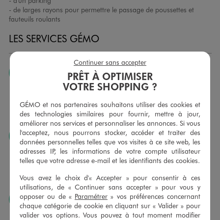
- d'un parking
- de larges rayons pour permettre le passage de poussettes et
fauteuils roulants
LES SERVICES GÉMO
Continuer sans accepter
JE PEUX CHANGER D’AVIS
PRÊT À OPTIMISER
VOTRE SHOPPING ?
Nous échangeons et vous proposons un avoir ou un
remboursement pour tout article non porté, non retouché,
GÉMO et nos partenaires souhaitons utiliser des cookies et
sous 30 jours, sur simple présentation du ticket de caisse,
des technologies similaires pour fournir, mettre à jour,
dans tous les magasins GÉMO.
améliorer nos services et personnaliser les annonces. Si vous
l'acceptez, nous pourrons stocker, accéder et traiter des
JE PEUX FAIRE RETOUCHER MES ARTICLES
données personnelles telles que vos visites à ce site web, les
Ourlets, ceintures… vous avez la possibilité de faire
adresses IP, les informations de votre compte utilisateur
retoucher vos articles textiles dans nos magasins. Les tarifs
telles que votre adresse e-mail et les identifiants des cookies.
sont à votre disposition sur simple demande. Voir
Vous avez le choix d'« Accepter » pour consentir à ces
conditions en magasins.
utilisations, de « Continuer sans accepter » pour vous y
opposer ou de «
Paramétrer
» vos préférences concernant
J’AIME FAIRE PLAISIR
chaque catégorie de cookie en cliquant sur « Valider » pour
Nous vous proposons des cartes cadeaux GÉMO d’un
valider vos options. Vous pouvez à tout moment modifier