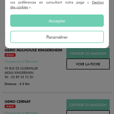
montant au choix entre 10€ et 150€. Les cartes cadeau
vos préférences en consultant notre page «
Gestion
GÉMO sont valables 1 an, utilisables en plusieurs fois, pour
des cookies
».
payer vos achats en magasin. Offrez vos cartes cadeau
dans de jolies enveloppes pour toutes les occasions.
Accepter
NOS AUTRES MAGASINS
Paramétrer
GEMO MULHOUSE KINGERSHEIM
CHOISIR CE MAGASIN
FERMÉ
Chaussures et Vêtements
VOIR LA FICHE
95 RUE DE GUEBWILLER
68260 KINGERSHEIN
Tél. :
03 89 33 72 30
Distance : 6.3 Km
GEMO CERNAY
CHOISIR CE MAGASIN
FERMÉ
Chaussures et Vêtements