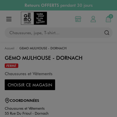
Retours OFFERTS
pendant 30 jours
Aller au contenu principal
Aller à la navigation
PAYEZ EN 3x SANS FRAIS
dès 50€
RÉSERVATION GRATUITE
4h en magasin
0
Choisir mon magasin
Mon compte
Mon pa
RETRAIT ET LIVRAISON OFFERTE
en magasin
Afficher le menu
Chaussures, jupe, T-shirt…
Accueil
GEMO MULHOUSE - DORNACH
GEMO MULHOUSE - DORNACH
FERMÉ
Chaussures et Vêtements
CHOISIR CE MAGASIN
COORDONNÉES
Chaussures et Vêtements
55 Rue Du Frioul - Dornach