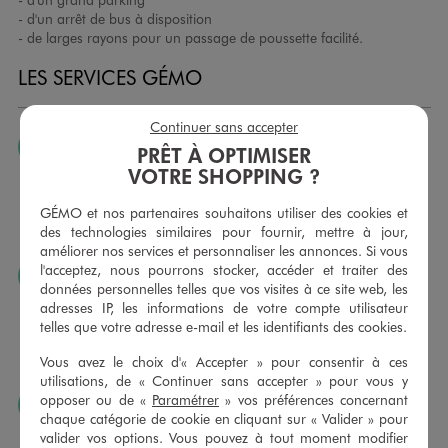
- d'un arrêt de bus à disposition
- de larges rayons pour un passage de poussette facilité.
LES SERVICES GÉMO
Continuer sans accepter
JE PEUX CHANGER D’AVIS
PRÊT À OPTIMISER
VOTRE SHOPPING ?
Nous échangeons et vous proposons un avoir ou un
remboursement pour tout article non porté, non retouché,
GÉMO et nos partenaires souhaitons utiliser des cookies et
sous 30 jours, sur simple présentation du ticket de caisse,
des technologies similaires pour fournir, mettre à jour,
dans tous les magasins GÉMO.
améliorer nos services et personnaliser les annonces. Si vous
l'acceptez, nous pourrons stocker, accéder et traiter des
JE PEUX FAIRE RETOUCHER MES ARTICLES
données personnelles telles que vos visites à ce site web, les
Ourlets, ceintures… vous avez la possibilité de faire
adresses IP, les informations de votre compte utilisateur
retoucher vos articles textiles dans nos magasins. Les tarifs
telles que votre adresse e-mail et les identifiants des cookies.
sont à votre disposition sur simple demande. Voir
Vous avez le choix d'« Accepter » pour consentir à ces
conditions en magasins.
utilisations, de « Continuer sans accepter » pour vous y
opposer ou de «
Paramétrer
» vos préférences concernant
J’AIME FAIRE PLAISIR
chaque catégorie de cookie en cliquant sur « Valider » pour
Nous vous proposons des cartes cadeaux GÉMO d’un
valider vos options. Vous pouvez à tout moment modifier