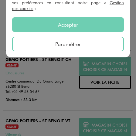
montant au choix entre 10€ et 150€. Les cartes cadeau
vos préférences en consultant notre page «
Gestion
GÉMO sont valables 1 an, utilisables en plusieurs fois, pour
des cookies
».
payer vos achats en magasin. Offrez vos cartes cadeau
dans de jolies enveloppes pour toutes les occasions.
Accepter
NOS AUTRES MAGASINS
Paramétrer
GEMO POITIERS - ST BENOIT CH
MAGASIN CHOISI
FERMÉ
CHOISIR CE MAGASIN
Chaussures
Centre commercial Du Grand Large
VOIR LA FICHE
86280 St Benoit
Tél. :
05 49 56 54 67
Distance : 33.3 Km
GEMO POITIERS - ST BENOIT VT
MAGASIN CHOISI
FERMÉ
CHOISIR CE MAGASIN
Vêtements