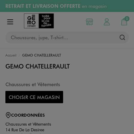
RETRAIT ET LIVRAISON OFFERTE
en magasin
Aller au contenu principal
Aller à la navigation
Retours OFFERTS
pendant 30 jours
0
Choisir mon magasin
Mon compte
Mon pa
Afficher le menu
PAYEZ EN 3x SANS FRAIS
dès 50€
Chaussures, jupe, T-shirt…
RÉSERVATION GRATUITE
4h en magasin
Accueil
GEMO CHATELLERAULT
GEMO CHATELLERAULT
Chaussures et Vêtements
CHOISIR CE MAGASIN
COORDONNÉES
Chaussures et Vêtements
14 Rue De La Desiree