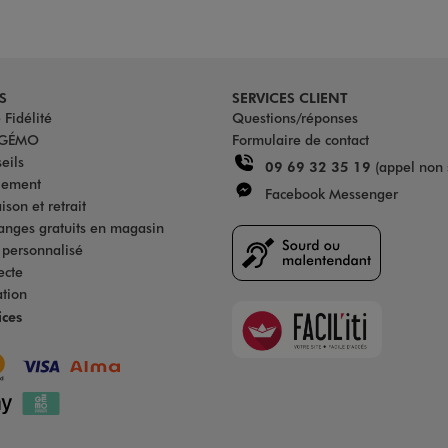
S
SERVICES CLIENT
Fidélité
Questions/réponses
u GÉMO
Formulaire de contact
eils
09 69 32 35 19
(appel non 
iement
Facebook Messenger
son et retrait
anges gratuits en magasin
s personnalisé
ecte
ation
Faciliti
ices
Goodays