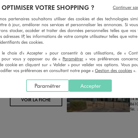
geons et vous proposons un avoir
Ourlets, ceintures… vous avez la 
À OPTIMISER VOTRE SHOPPING ?
Continuer sa
oursement pour tout article non
faire retoucher vos articles textil
retouché, sous 30 jours, sur simple
magasins. Les tarifs sont à votre 
s partenaires souhaitons utiliser des cookies et des technologies simi
n du ticket de caisse, dans tous les
simple demande. Voir conditions
ttre à jour, améliorer nos services et personnaliser les annonces. Si vous
 GÉMO.
ons stocker, accéder et traiter des données personnelles telles que vos v
es adresses IP, les informations de votre compte utilisateur telles que votr
 identifiants des cookies.
le choix d'« Accepter » pour consentir à ces utilisations, de « Con
» pour vous y opposer ou de «
Paramétrer
» vos préférences concern
de cookie en cliquant sur « Valider » pour valider vos options. Vous po
ifier vos préférences en consultant notre page «
Gestion des cookies
».
CH
Distance :
GE
33.3 Km
MAGASIN CHOISI
OUV
Paramétrer
Accepter
CHOISIR CE MAGASIN
Chau
14 R
VOIR LA FICHE
8610
Tél. 