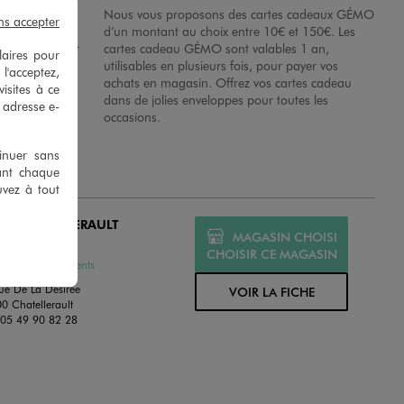
possibilité de
Nous vous proposons des cartes cadeaux GÉMO
ns accepter
es dans nos
d’un montant au choix entre 10€ et 150€. Les
disposition sur
cartes cadeau GÉMO sont valables 1 an,
laires pour
 en magasins.
utilisables en plusieurs fois, pour payer vos
 l'acceptez,
achats en magasin. Offrez vos cartes cadeau
isites à ce
dans de jolies enveloppes pour toutes les
e adresse e-
occasions.
tinuer sans
ant chaque
uvez à tout
MO CHATELLERAULT
MAGASIN CHOISI
ERT
CHOISIR CE MAGASIN
ssures et Vêtements
ue De La Desiree
VOIR LA FICHE
0 Chatellerault
:
05 49 90 82 28