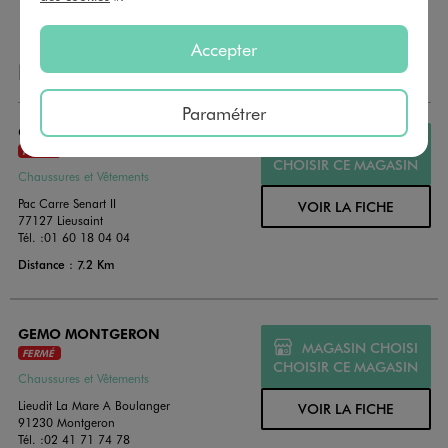
Accepter
NOS AUTRES MAGASINS
Paramétrer
GEMO LIEUSAINT - CARRE SENART
MAGASIN CHOISI
FERMÉ
CHOISIR CE MAGASIN
Chaussures et Vêtements
Pac Carre Senart II
VOIR LA FICHE
77127 Lieusaint
Tél. :
01 60 18 04 04
Distance : 7.2 Km
GEMO MONTGERON
MAGASIN CHOISI
FERMÉ
CHOISIR CE MAGASIN
Chaussures et Vêtements
Lieudit La Mare A Boulanger
VOIR LA FICHE
91230 Montgeron
Tél. :
02 41 71 74 78