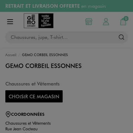
RETRAIT ET LIVRAISON OFFERTE
en magasin
Aller au contenu principal
Aller à la navigation
Retours OFFERTS
pendant 30 jours
0
Choisir mon magasin
Mon compte
Mon pa
Afficher le menu
PAYEZ EN 3x SANS FRAIS
dès 50€
Chaussures, jupe, T-shirt…
RÉSERVATION GRATUITE
4h en magasin
Accueil
GEMO CORBEIL ESSONNES
GEMO CORBEIL ESSONNES
Chaussures et Vêtements
CHOISIR CE MAGASIN
COORDONNÉES
Chaussures et Vêtements
Rue Jean Cocteau