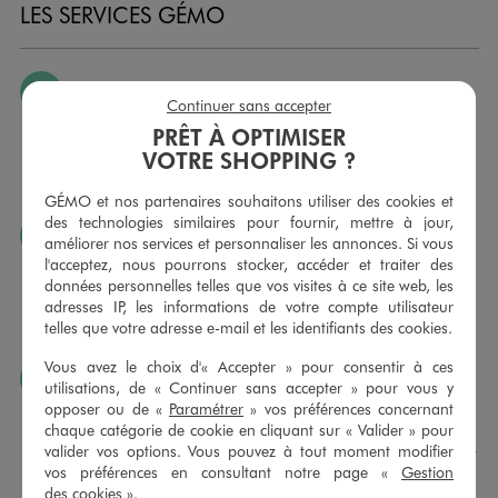
LES SERVICES GÉMO
JE PEUX CHANGER D’AVIS
Continuer sans accepter
Nous échangeons et vous proposons un avoir ou un
PRÊT À OPTIMISER
remboursement pour tout article non porté, non retouché,
VOTRE SHOPPING ?
sous 30 jours, sur simple présentation du ticket de caisse,
dans tous les magasins GÉMO.
GÉMO et nos partenaires souhaitons utiliser des cookies et
des technologies similaires pour fournir, mettre à jour,
JE PEUX FAIRE RETOUCHER MES ARTICLES
améliorer nos services et personnaliser les annonces. Si vous
l'acceptez, nous pourrons stocker, accéder et traiter des
Ourlets, ceintures… vous avez la possibilité de faire
données personnelles telles que vos visites à ce site web, les
retoucher vos articles textiles dans nos magasins. Les tarifs
adresses IP, les informations de votre compte utilisateur
sont à votre disposition sur simple demande. Voir
telles que votre adresse e-mail et les identifiants des cookies.
conditions en magasins.
Vous avez le choix d'« Accepter » pour consentir à ces
J’AIME FAIRE PLAISIR
utilisations, de « Continuer sans accepter » pour vous y
opposer ou de «
Paramétrer
» vos préférences concernant
Nous vous proposons des cartes cadeaux GÉMO d’un
chaque catégorie de cookie en cliquant sur « Valider » pour
montant au choix entre 10€ et 150€. Les cartes cadeau
valider vos options. Vous pouvez à tout moment modifier
GÉMO sont valables 1 an, utilisables en plusieurs fois, pour
vos préférences en consultant notre page «
Gestion
payer vos achats en magasin. Offrez vos cartes cadeau
des cookies
».
dans de jolies enveloppes pour toutes les occasions.