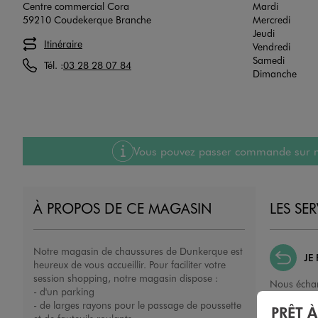
Centre commercial Cora
Mardi
59210 Coudekerque Branche
Mercredi
Jeudi
Itinéraire
Vendredi
Samedi
Tél. :
03 28 28 07 84
Dimanche
Vous pouvez passer commande sur notre
À PROPOS DE CE MAGASIN
LES SE
Notre magasin de chaussures de Dunkerque est
JE
heureux de vous accueillir. Pour faciliter votre
session shopping, notre magasin dispose :
Nous échan
- d'un parking
ou un remb
- de larges rayons pour le passage de poussette
PRÊT 
porté, non 