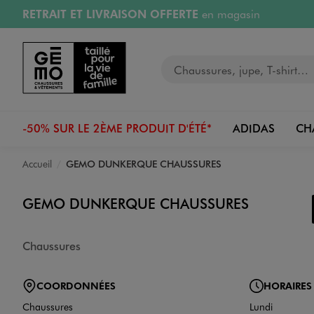
RETRAIT ET LIVRAISON OFFERTE
en magasin
Aller au contenu principal
Aller à la navigation
Retours OFFERTS
pendant 30 jours
Votre recherche
PAYEZ EN 3x SANS FRAIS
dès 50€
RÉSERVATION GRATUITE
4h en magasin
-50% SUR LE 2ÈME PRODUIT D'ÉTÉ*
ADIDAS
CH
Accueil
GEMO DUNKERQUE CHAUSSURES
GEMO DUNKERQUE CHAUSSURES
Chaussures
COORDONNÉES
HORAIRES
Chaussures
Lundi