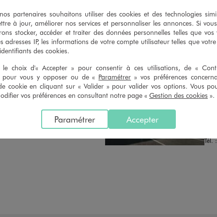
n du ticket de caisse, dans tous les
simple demande. Voir conditions
 GÉMO.
s partenaires souhaitons utiliser des cookies et des technologies simi
ttre à jour, améliorer nos services et personnaliser les annonces. Si vous
ons stocker, accéder et traiter des données personnelles telles que vos v
es adresses IP, les informations de votre compte utilisateur telles que votr
 identifiants des cookies.
le choix d'« Accepter » pour consentir à ces utilisations, de « Con
» pour vous y opposer ou de «
Paramétrer
» vos préférences concern
de cookie en cliquant sur « Valider » pour valider vos options. Vous po
TS
Distance :
GE
30.2 Km
ifier vos préférences en consultant notre page «
Gestion des cookies
».
MAGASIN CHOISI
FER
CHOISIR CE MAGASIN
Chau
Paramétrer
Accepter
Lieu
VOIR LA FICHE
6250
Tél. 