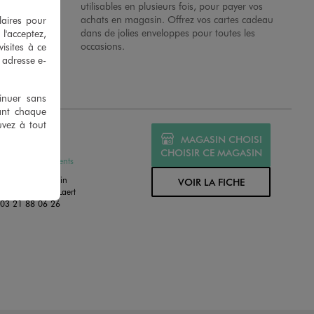
 en magasins.
utilisables en plusieurs fois, pour payer vos
achats en magasin. Offrez vos cartes cadeau
laires pour
dans de jolies enveloppes pour toutes les
 l'acceptez,
occasions.
isites à ce
e adresse e-
tinuer sans
ant chaque
uvez à tout
MO ST OMER
MAGASIN CHOISI
MÉ
CHOISIR CE MAGASIN
ssures et Vêtements
 Dit Le Long Jardin
VOIR LA FICHE
0 St Martin Au Laert
:
03 21 88 06 26