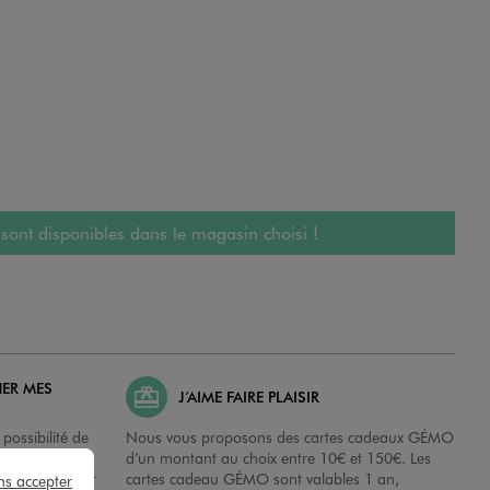
 sont disponibles dans le magasin choisi !
HER MES
J’AIME FAIRE PLAISIR
possibilité de
Nous vous proposons des cartes cadeaux GÉMO
es dans nos
d’un montant au choix entre 10€ et 150€. Les
disposition sur
cartes cadeau GÉMO sont valables 1 an,
ns accepter