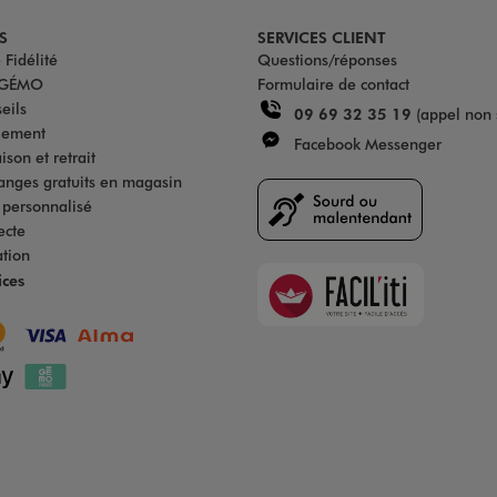
S
SERVICES CLIENT
Fidélité
Questions/réponses
u GÉMO
Formulaire de contact
eils
09 69 32 35 19
(appel non 
iement
Facebook Messenger
son et retrait
anges gratuits en magasin
s personnalisé
ecte
ation
Faciliti
ices
Goodays