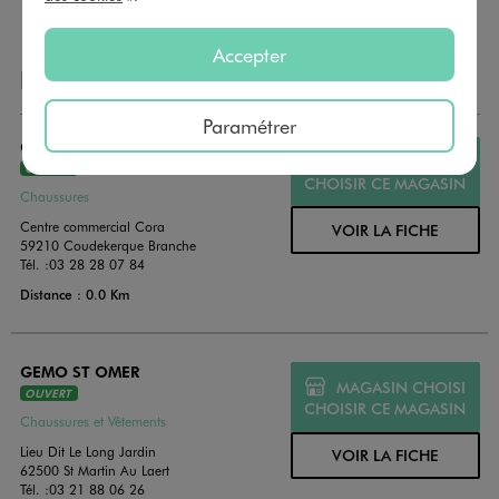
Accepter
NOS AUTRES MAGASINS
Paramétrer
GEMO DUNKERQUE CHAUSSURES
MAGASIN CHOISI
OUVERT
CHOISIR CE MAGASIN
Chaussures
Centre commercial Cora
VOIR LA FICHE
59210 Coudekerque Branche
Tél. :
03 28 28 07 84
Distance : 0.0 Km
GEMO ST OMER
MAGASIN CHOISI
OUVERT
CHOISIR CE MAGASIN
Chaussures et Vêtements
Lieu Dit Le Long Jardin
VOIR LA FICHE
62500 St Martin Au Laert
Tél. :
03 21 88 06 26