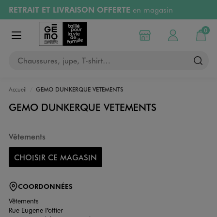
RETRAIT ET LIVRAISON OFFERTE
en magasin
Aller au contenu principal
Aller à la navigation
Retours OFFERTS
pendant 30 jours
0
Choisir mon magasin
Mon compte
Mon pa
Afficher le menu
PAYEZ EN 3x SANS FRAIS
dès 50€
Chaussures, jupe, T-shirt…
RÉSERVATION GRATUITE
4h en magasin
Accueil
GEMO DUNKERQUE VETEMENTS
GEMO DUNKERQUE VETEMENTS
Vêtements
CHOISIR CE MAGASIN
COORDONNÉES
Vêtements
Rue Eugene Pottier