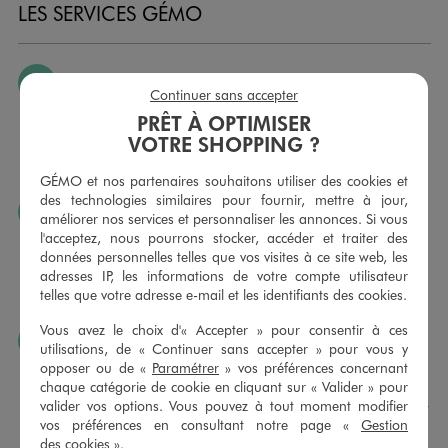
LES SERVICES GÉMO
JE PEUX CHANGER D’AVIS
Continuer sans accepter
Nous échangeons et vous proposons un avoir ou un
PRÊT À OPTIMISER
remboursement pour tout article non porté, non retouché,
VOTRE SHOPPING ?
sous 30 jours, sur simple présentation du ticket de caisse,
dans tous les magasins GÉMO.
GÉMO et nos partenaires souhaitons utiliser des cookies et
des technologies similaires pour fournir, mettre à jour,
JE PEUX FAIRE RETOUCHER MES ARTICLES
améliorer nos services et personnaliser les annonces. Si vous
l'acceptez, nous pourrons stocker, accéder et traiter des
Ourlets, ceintures… vous avez la possibilité de faire
données personnelles telles que vos visites à ce site web, les
retoucher vos articles textiles dans nos magasins. Les tarifs
adresses IP, les informations de votre compte utilisateur
sont à votre disposition sur simple demande. Voir
telles que votre adresse e-mail et les identifiants des cookies.
conditions en magasins.
Vous avez le choix d'« Accepter » pour consentir à ces
J’AIME FAIRE PLAISIR
utilisations, de « Continuer sans accepter » pour vous y
opposer ou de «
Paramétrer
» vos préférences concernant
Nous vous proposons des cartes cadeaux GÉMO d’un
chaque catégorie de cookie en cliquant sur « Valider » pour
montant au choix entre 10€ et 150€. Les cartes cadeau
valider vos options. Vous pouvez à tout moment modifier
GÉMO sont valables 1 an, utilisables en plusieurs fois, pour
vos préférences en consultant notre page «
Gestion
payer vos achats en magasin. Offrez vos cartes cadeau
des cookies
».
dans de jolies enveloppes pour toutes les occasions.