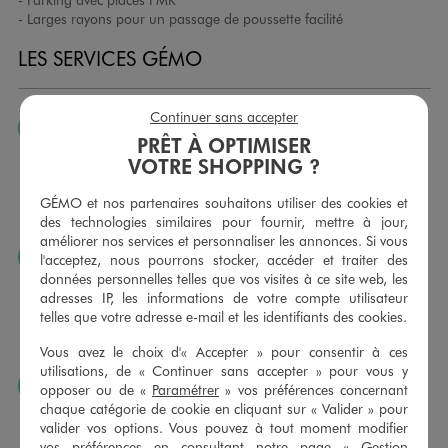
- Larges rayons pour un passage de poussette facilité
LES SERVICES GÉMO
Continuer sans accepter
JE PEUX CHANGER D’AVIS
PRÊT À OPTIMISER
Nous échangeons et vous proposons un avoir ou un
VOTRE SHOPPING ?
remboursement pour tout article non porté, non retouché,
sous 30 jours, sur simple présentation du ticket de caisse,
GÉMO et nos partenaires souhaitons utiliser des cookies et
dans tous les magasins GÉMO.
des technologies similaires pour fournir, mettre à jour,
améliorer nos services et personnaliser les annonces. Si vous
JE PEUX FAIRE RETOUCHER MES ARTICLES
l'acceptez, nous pourrons stocker, accéder et traiter des
données personnelles telles que vos visites à ce site web, les
Ourlets, ceintures… vous avez la possibilité de faire
adresses IP, les informations de votre compte utilisateur
retoucher vos articles textiles dans nos magasins. Les tarifs
telles que votre adresse e-mail et les identifiants des cookies.
sont à votre disposition sur simple demande. Voir
conditions en magasins.
Vous avez le choix d'« Accepter » pour consentir à ces
utilisations, de « Continuer sans accepter » pour vous y
J’AIME FAIRE PLAISIR
opposer ou de «
Paramétrer
» vos préférences concernant
chaque catégorie de cookie en cliquant sur « Valider » pour
Nous vous proposons des cartes cadeaux GÉMO d’un
valider vos options. Vous pouvez à tout moment modifier
montant au choix entre 10€ et 150€. Les cartes cadeau
vos préférences en consultant notre page «
Gestion