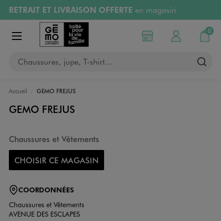
RETRAIT ET LIVRAISON OFFERTE
en magasin
Aller au contenu principal
Aller à la navigation
Retours OFFERTS
pendant 30 jours
0
Choisir mon magasin
Mon compte
Mon pa
Afficher le menu
PAYEZ EN 3x SANS FRAIS
dès 50€
Chaussures, jupe, T-shirt…
RÉSERVATION GRATUITE
4h en magasin
Accueil
GEMO FREJUS
GEMO FREJUS
Chaussures et Vêtements
CHOISIR CE MAGASIN
COORDONNÉES
Chaussures et Vêtements
AVENUE DES ESCLAPES