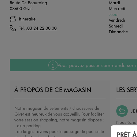
Route De Beauraing
Mardi
08600 Givet
Mercredi
Jeudi
Itinéraire
Vendredi
Samedi
Tél. :
03 24 22 00 00
Dimanche
Vous pouvez passer commande sur notre
À PROPOS DE CE MAGASIN
LES SE
Notre magasin de vêtements / chaussures de
JE
Givet est heureux de vous accueillir. Pour faciliter
votre session shopping, notre magasin dispose :
Nous échan
- d'un parking
ou un remb
- de larges rayons pour le passage de poussette
PRÊT 
porté, non 