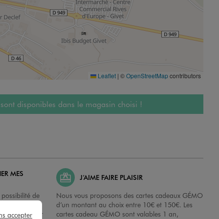
Leaflet
|
©
OpenStreetMap
contributors
 sont disponibles dans le magasin choisi !
HER MES
J’AIME FAIRE PLAISIR
possibilité de
Nous vous proposons des cartes cadeaux GÉMO
es dans nos
d’un montant au choix entre 10€ et 150€. Les
disposition sur
cartes cadeau GÉMO sont valables 1 an,
ns accepter