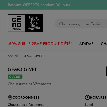
Retours OFFERTS
pendant 30 jours
Aller au contenu principal
Aller à la navigation
PAYEZ EN 3x SANS FRAIS
dès 50€
RÉSERVATION GRATUITE
4h en magasin
RETRAIT ET LIVRAISON OFFERTE
en magasin
Votre recherche
-50% SUR LE 2ÈME PRODUIT D'ÉTÉ*
ADIDAS
CH
Accueil
GEMO GIVET
GEMO GIVET
OUVERT
Chaussures et Vêtements
COORDONNÉES
HORAIRES
Chaussures et Vêtements
Lundi