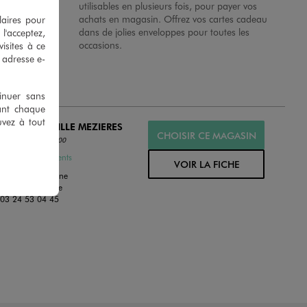
 en magasins.
utilisables en plusieurs fois, pour payer vos
achats en magasin. Offrez vos cartes cadeau
laires pour
dans de jolies enveloppes pour toutes les
 l'acceptez,
occasions.
isites à ce
e adresse e-
tinuer sans
ant chaque
uvez à tout
O CHARLEVILLE MEZIERES
CHOISIR CE MAGASIN
ERT
Ferme à 19:00
ssures et Vêtements
VOIR LA FICHE
lee De La Valeriane
0 La Francheville
:
03 24 53 04 45