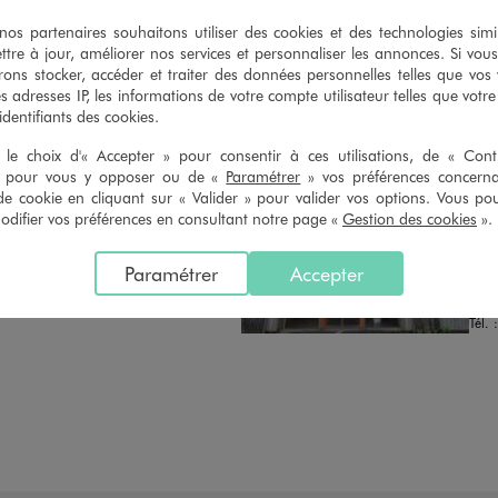
n du ticket de caisse, dans tous les
simple demande. Voir conditions
 GÉMO.
s partenaires souhaitons utiliser des cookies et des technologies simi
ttre à jour, améliorer nos services et personnaliser les annonces. Si vous
ons stocker, accéder et traiter des données personnelles telles que vos v
es adresses IP, les informations de votre compte utilisateur telles que votr
 identifiants des cookies.
le choix d'« Accepter » pour consentir à ces utilisations, de « Con
» pour vous y opposer ou de «
Paramétrer
» vos préférences concern
de cookie en cliquant sur « Valider » pour valider vos options. Vous po
Distance :
GEM
45.6 Km
ifier vos préférences en consultant notre page «
Gestion des cookies
».
CHOISIR CE MAGASIN
OUV
Chau
VOIR LA FICHE
Paramétrer
Accepter
7 Al
0800
Tél. 