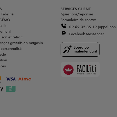
S
SERVICES CLIENT
Fidélité
Questions/réponses
u GÉMO
Formulaire de contact
eils
09 69 32 35 19
(appel non 
iement
Facebook Messenger
son et retrait
anges gratuits en magasin
s personnalisé
ecte
ation
Faciliti
ices
Goodays