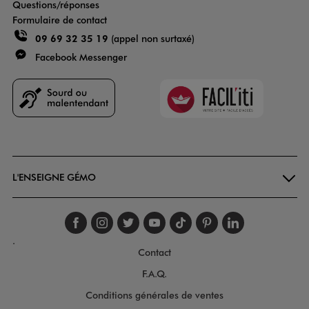
Questions/réponses
Formulaire de contact
09 69 32 35 19
(appel non surtaxé)
Facebook Messenger
Faciliti
Goodays
L'ENSEIGNE GÉMO
Suivez-nous sur faceboo
Suivez-nous sur inst
Suivez-nous sur twi
Suivez-nous sur
Suivez-nous s
Suivez-nou
Suivez-
.
Contact
F.A.Q.
Conditions générales de ventes