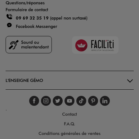
Questions/réponses
Formulaire de contact
09 69 32 35 19
(appel non surtaxé)
Facebook Messenger
Faciliti
Goodays
L'ENSEIGNE GÉMO
Suivez-nous sur faceboo
Suivez-nous sur inst
Suivez-nous sur twi
Suivez-nous sur
Suivez-nous s
Suivez-nou
Suivez-
.
Contact
F.A.Q.
Conditions générales de ventes