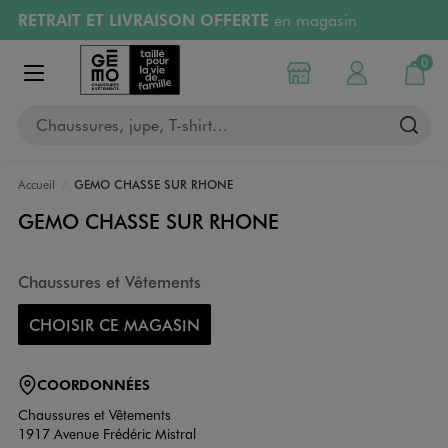
RETRAIT ET LIVRAISON OFFERTE
en magasin
Aller au contenu principal
Aller à la navigation
Retours OFFERTS
pendant 30 jours
0
Choisir mon magasin
Mon compte
Mon pa
Afficher le menu
PAYEZ EN 3x SANS FRAIS
dès 50€
Chaussures, jupe, T-shirt…
RÉSERVATION GRATUITE
4h en magasin
Accueil
GEMO CHASSE SUR RHONE
GEMO CHASSE SUR RHONE
Chaussures et Vêtements
CHOISIR CE MAGASIN
COORDONNÉES
Chaussures et Vêtements
1917 Avenue Frédéric Mistral