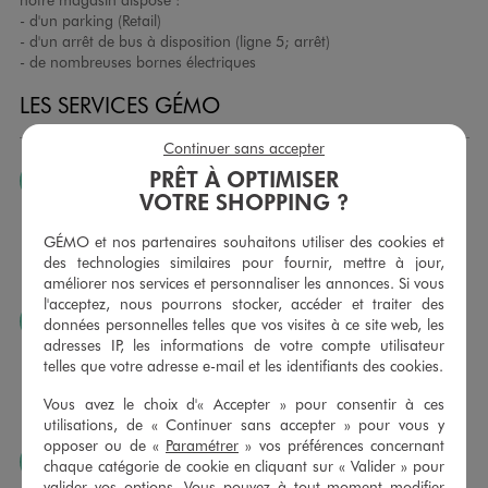
- d'un parking (Retail)
- d'un arrêt de bus à disposition (ligne 5; arrêt)
- de nombreuses bornes électriques
LES SERVICES GÉMO
Continuer sans accepter
PRÊT À OPTIMISER
JE PEUX CHANGER D’AVIS
VOTRE SHOPPING ?
Nous échangeons et vous proposons un avoir ou un
remboursement pour tout article non porté, non retouché,
GÉMO et nos partenaires souhaitons utiliser des cookies et
sous 30 jours, sur simple présentation du ticket de caisse,
des technologies similaires pour fournir, mettre à jour,
dans tous les magasins GÉMO.
améliorer nos services et personnaliser les annonces. Si vous
l'acceptez, nous pourrons stocker, accéder et traiter des
JE PEUX FAIRE RETOUCHER MES ARTICLES
données personnelles telles que vos visites à ce site web, les
adresses IP, les informations de votre compte utilisateur
Ourlets, ceintures… vous avez la possibilité de faire
telles que votre adresse e-mail et les identifiants des cookies.
retoucher vos articles textiles dans nos magasins. Les tarifs
sont à votre disposition sur simple demande. Voir
Vous avez le choix d'« Accepter » pour consentir à ces
conditions en magasins.
utilisations, de « Continuer sans accepter » pour vous y
opposer ou de «
Paramétrer
» vos préférences concernant
J’AIME FAIRE PLAISIR
chaque catégorie de cookie en cliquant sur « Valider » pour
valider vos options. Vous pouvez à tout moment modifier