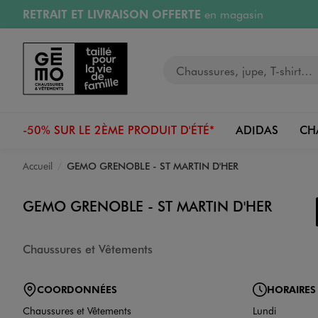
RETRAIT ET LIVRAISON OFFERTE
en magasin
Aller au contenu principal
Aller à la navigation
Retours OFFERTS
pendant 30 jours
Votre recherche
PAYEZ EN 3x SANS FRAIS
dès 50€
RÉSERVATION GRATUITE
4h en magasin
-50% SUR LE 2ÈME PRODUIT D'ÉTÉ*
ADIDAS
CH
Accueil
GEMO GRENOBLE - ST MARTIN D'HER
GEMO GRENOBLE - ST MARTIN D'HER
Chaussures et Vêtements
COORDONNÉES
HORAIRES
Chaussures et Vêtements
Lundi