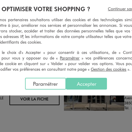
geons et vous proposons un avoir
Ourlets, ceintures… vous avez la 
À OPTIMISER VOTRE SHOPPING ?
Continuer sa
oursement pour tout article non
faire retoucher vos articles textil
retouché, sous 30 jours, sur simple
magasins. Les tarifs sont à votre 
s partenaires souhaitons utiliser des cookies et des technologies simi
n du ticket de caisse, dans tous les
simple demande. Voir conditions
ttre à jour, améliorer nos services et personnaliser les annonces. Si vous
 GÉMO.
ons stocker, accéder et traiter des données personnelles telles que vos v
es adresses IP, les informations de votre compte utilisateur telles que votr
 identifiants des cookies.
le choix d'« Accepter » pour consentir à ces utilisations, de « Con
» pour vous y opposer ou de «
Paramétrer
» vos préférences concern
de cookie en cliquant sur « Valider » pour valider vos options. Vous po
ifier vos préférences en consultant notre page «
Gestion des cookies
».
Distance :
GE
25.3 Km
MAGASIN CHOISI
Paramétrer
Accepter
OUV
CHOISIR CE MAGASIN
Chau
LE
Aven
VOIR LA FICHE
3850
Tél. 