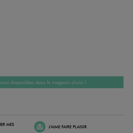
 sont disponibles dans le magasin choisi !
HER MES
J’AIME FAIRE PLAISIR