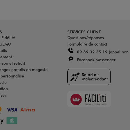
S
SERVICES CLIENT
Fidélité
Questions/réponses
u GÉMO
Formulaire de contact
eils
09 69 32 35 19
(appel non 
iement
Facebook Messenger
son et retrait
anges gratuits en magasin
s personnalisé
ecte
ation
Faciliti
ices
Goodays