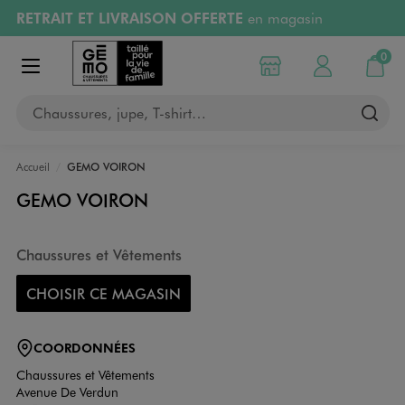
RETRAIT ET LIVRAISON OFFERTE
en magasin
Aller au contenu principal
Aller à la navigation
Retours OFFERTS
pendant 30 jours
0
Choisir mon magasin
Mon compte
Mon pa
Afficher le menu
PAYEZ EN 3x SANS FRAIS
dès 50€
Chaussures, jupe, T-shirt…
RÉSERVATION GRATUITE
4h en magasin
Accueil
GEMO VOIRON
GEMO VOIRON
Chaussures et Vêtements
CHOISIR CE MAGASIN
COORDONNÉES
Chaussures et Vêtements
Avenue De Verdun