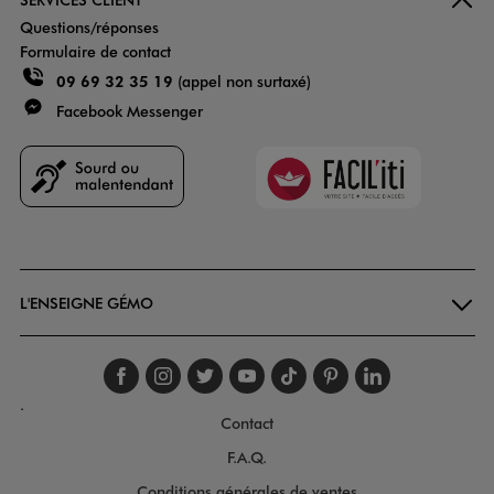
Questions/réponses
Formulaire de contact
09 69 32 35 19
(appel non surtaxé)
Facebook Messenger
Faciliti
Goodays
L'ENSEIGNE GÉMO
Suivez-nous sur faceboo
Suivez-nous sur inst
Suivez-nous sur twi
Suivez-nous sur
Suivez-nous s
Suivez-nou
Suivez-
.
Contact
F.A.Q.
Conditions générales de ventes