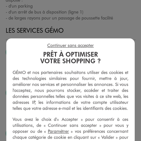
- d'un parking
- d'un arrêt de bus à disposition (ligne 1)
- de larges rayons pour un passage de poussette facilité
LES SERVICES GÉMO
Continuer sans accepter
JE PEUX CHANGER D’AVIS
PRÊT À OPTIMISER
VOTRE SHOPPING ?
Nous échangeons et vous proposons un avoir ou un
remboursement pour tout article non porté, non retouché,
GÉMO et nos partenaires souhaitons utiliser des cookies et
sous 30 jours, sur simple présentation du ticket de caisse,
des technologies similaires pour fournir, mettre à jour,
dans tous les magasins GÉMO.
améliorer nos services et personnaliser les annonces. Si vous
l'acceptez, nous pourrons stocker, accéder et traiter des
JE PEUX FAIRE RETOUCHER MES ARTICLES
données personnelles telles que vos visites à ce site web, les
Ourlets, ceintures… vous avez la possibilité de faire
adresses IP, les informations de votre compte utilisateur
retoucher vos articles textiles dans nos magasins. Les tarifs
telles que votre adresse e-mail et les identifiants des cookies.
sont à votre disposition sur simple demande. Voir
Vous avez le choix d'« Accepter » pour consentir à ces
conditions en magasins.
utilisations, de « Continuer sans accepter » pour vous y
opposer ou de «
Paramétrer
» vos préférences concernant
J’AIME FAIRE PLAISIR
chaque catégorie de cookie en cliquant sur « Valider » pour