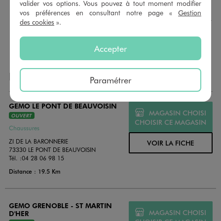
Nous vous proposons des cartes cadeaux GÉMO d’un
valider vos options. Vous pouvez à tout moment modifier
montant au choix entre 10€ et 150€. Les cartes cadeau
vos préférences en consultant notre page «
Gestion
GÉMO sont valables 1 an, utilisables en plusieurs fois, pour
des cookies
».
payer vos achats en magasin. Offrez vos cartes cadeau
dans de jolies enveloppes pour toutes les occasions.
Accepter
NOS AUTRES MAGASINS
Paramétrer
GEMO LE PONT DE BEAUVOISIN
MAGASIN CHOISI
OUVERT
CHOISIR CE MAGASIN
Chaussures
ZI DE LA BARONNERIE
VOIR LA FICHE
73330 LE PONT DE BEAUVOISIN
Tél. :
04 28 06 98 15
Distance : 19.5 Km
GEMO GRENOBLE - ST MARTIN
MAGASIN CHOISI
D'HER