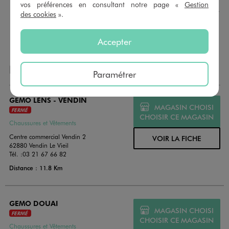
montant au choix entre 10€ et 150€. Les cartes cadeau
vos préférences en consultant notre page «
Gestion
GÉMO sont valables 1 an, utilisables en plusieurs fois, pour
des cookies
».
payer vos achats en magasin. Offrez vos cartes cadeau
dans de jolies enveloppes pour toutes les occasions.
Accepter
NOS AUTRES MAGASINS
Paramétrer
GEMO LENS - VENDIN
MAGASIN CHOISI
FERMÉ
CHOISIR CE MAGASIN
Chaussures et Vêtements
Centre commercial Vendin 2
VOIR LA FICHE
62880 Vendin Le Vieil
Tél. :
03 21 67 66 82
Distance : 11.8 Km
GEMO DOUAI
MAGASIN CHOISI
FERMÉ
CHOISIR CE MAGASIN
Chaussures et Vêtements