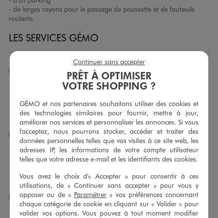
- de larges rayons pour le passage de poussette et de fauteuils
roulants
LES SERVICES GÉMO
Continuer sans accepter
JE PEUX CHANGER D’AVIS
PRÊT À OPTIMISER
VOTRE SHOPPING ?
Nous échangeons et vous proposons un avoir ou un
remboursement pour tout article non porté, non retouché,
GÉMO et nos partenaires souhaitons utiliser des cookies et
sous 30 jours, sur simple présentation du ticket de caisse,
des technologies similaires pour fournir, mettre à jour,
dans tous les magasins GÉMO.
améliorer nos services et personnaliser les annonces. Si vous
l'acceptez, nous pourrons stocker, accéder et traiter des
JE PEUX FAIRE RETOUCHER MES ARTICLES
données personnelles telles que vos visites à ce site web, les
Ourlets, ceintures… vous avez la possibilité de faire
adresses IP, les informations de votre compte utilisateur
retoucher vos articles textiles dans nos magasins. Les tarifs
telles que votre adresse e-mail et les identifiants des cookies.
sont à votre disposition sur simple demande. Voir
Vous avez le choix d'« Accepter » pour consentir à ces
conditions en magasins.
utilisations, de « Continuer sans accepter » pour vous y
opposer ou de «
Paramétrer
» vos préférences concernant
J’AIME FAIRE PLAISIR
chaque catégorie de cookie en cliquant sur « Valider » pour
Nous vous proposons des cartes cadeaux GÉMO d’un
valider vos options. Vous pouvez à tout moment modifier