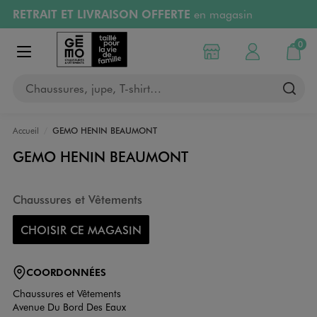
RETRAIT ET LIVRAISON OFFERTE
en magasin
Aller au contenu principal
Aller à la navigation
Retours OFFERTS
pendant 30 jours
0
Choisir mon magasin
Mon compte
Mon pa
Afficher le menu
PAYEZ EN 3x SANS FRAIS
dès 50€
Chaussures, jupe, T-shirt…
RÉSERVATION GRATUITE
4h en magasin
Accueil
GEMO HENIN BEAUMONT
GEMO HENIN BEAUMONT
Chaussures et Vêtements
CHOISIR CE MAGASIN
COORDONNÉES
Chaussures et Vêtements
Avenue Du Bord Des Eaux