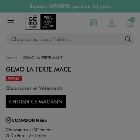
Retours OFFERTS
pendant 30 jours
Aller au contenu principal
Aller à la navigation
PAYEZ EN 3x SANS FRAIS
dès 50€
RÉSERVATION GRATUITE
4h en magasin
0
Choisir mon magasin
Mon compte
Mon pa
RETRAIT ET LIVRAISON OFFERTE
en magasin
Afficher le menu
Chaussures, jupe, T-shirt…
Accueil
GEMO LA FERTE MACE
GEMO LA FERTE MACE
FERMÉ
Chaussures et Vêtements
CHOISIR CE MAGASIN
COORDONNÉES
Chaussures et Vêtements
Zi Du Parc - Zc Leclerc