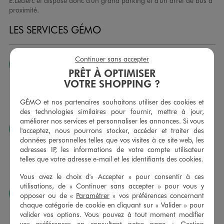
E.Leclerc et dispose donc d'un grand parking et d'un arrêt de bus à
proximité.
LES SERVICES GÉMO
Continuer sans accepter
JE PEUX CHANGER D’AVIS
PRÊT À OPTIMISER
Nous échangeons et vous proposons un avoir ou un
VOTRE SHOPPING ?
remboursement pour tout article non porté, non retouché,
sous 30 jours, sur simple présentation du ticket de caisse,
GÉMO et nos partenaires souhaitons utiliser des cookies et
dans tous les magasins GÉMO.
des technologies similaires pour fournir, mettre à jour,
améliorer nos services et personnaliser les annonces. Si vous
JE PEUX FAIRE RETOUCHER MES ARTICLES
l'acceptez, nous pourrons stocker, accéder et traiter des
données personnelles telles que vos visites à ce site web, les
Ourlets, ceintures… vous avez la possibilité de faire
adresses IP, les informations de votre compte utilisateur
retoucher vos articles textiles dans nos magasins. Les tarifs
telles que votre adresse e-mail et les identifiants des cookies.
sont à votre disposition sur simple demande. Voir
conditions en magasins.
Vous avez le choix d'« Accepter » pour consentir à ces
utilisations, de « Continuer sans accepter » pour vous y
J’AIME FAIRE PLAISIR
opposer ou de «
Paramétrer
» vos préférences concernant
chaque catégorie de cookie en cliquant sur « Valider » pour
Nous vous proposons des cartes cadeaux GÉMO d’un
valider vos options. Vous pouvez à tout moment modifier
montant au choix entre 10€ et 150€. Les cartes cadeau
vos préférences en consultant notre page «
Gestion