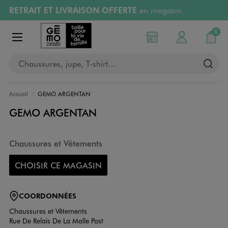
RETRAIT ET LIVRAISON OFFERTE
en magasin
Aller au contenu principal
Aller à la navigation
Retours OFFERTS
pendant 30 jours
0
Choisir mon magasin
Mon compte
Mon pa
Afficher le menu
PAYEZ EN 3x SANS FRAIS
dès 50€
Chaussures, jupe, T-shirt…
RÉSERVATION GRATUITE
4h en magasin
Accueil
GEMO ARGENTAN
GEMO ARGENTAN
Chaussures et Vêtements
CHOISIR CE MAGASIN
COORDONNÉES
Chaussures et Vêtements
Rue De Relais De La Malle Post