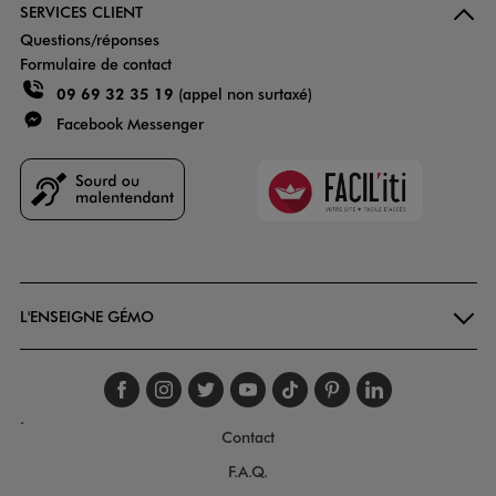
SERVICES CLIENT
Questions/réponses
Formulaire de contact
09 69 32 35 19
(appel non surtaxé)
Facebook Messenger
Faciliti
Goodays
L'ENSEIGNE GÉMO
Suivez-nous sur faceboo
Suivez-nous sur inst
Suivez-nous sur twi
Suivez-nous sur
Suivez-nous s
Suivez-nou
Suivez-
.
Contact
F.A.Q.