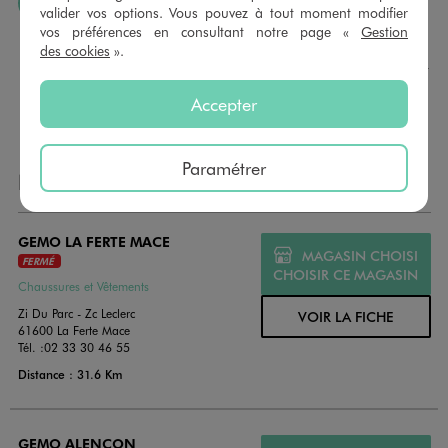
J’AIME FAIRE PLAISIR
valider vos options. Vous pouvez à tout moment modifier
vos préférences en consultant notre page «
Gestion
Nous vous proposons des cartes cadeaux GÉMO d’un
des cookies
».
montant au choix entre 10€ et 150€. Les cartes cadeau
GÉMO sont valables 1 an, utilisables en plusieurs fois, pour
payer vos achats en magasin. Offrez vos cartes cadeau
Accepter
dans de jolies enveloppes pour toutes les occasions.
Paramétrer
NOS AUTRES MAGASINS
GEMO LA FERTE MACE
MAGASIN CHOISI
FERMÉ
CHOISIR CE MAGASIN
Chaussures et Vêtements
Zi Du Parc - Zc Leclerc
VOIR LA FICHE
61600 La Ferte Mace
Tél. :
02 33 30 46 55
Distance : 31.6 Km
GEMO ALENCON