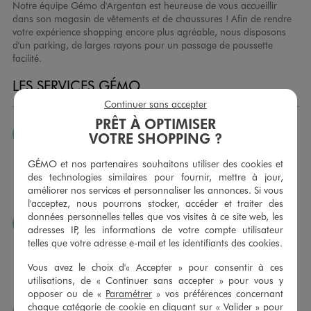
Notre équipe Gémo d'Argentan est heureuse de vous accueillir
dans son magasin de vêtements et de chaussures ! Afin de rendre
votre expérience shopping encore plus agréable, nous disposons
d'un parking, de larges rayons pour un passage de poussette
facilité.
LES SERVICES GÉMO
Continuer sans accepter
PRÊT À OPTIMISER
JE PEUX CHANGER D’AVIS
VOTRE SHOPPING ?
Nous échangeons et vous proposons un avoir ou un
GÉMO et nos partenaires souhaitons utiliser des cookies et
remboursement pour tout article non porté, non retouché,
des technologies similaires pour fournir, mettre à jour,
sous 30 jours, sur simple présentation du ticket de caisse,
améliorer nos services et personnaliser les annonces. Si vous
dans tous les magasins GÉMO.
l'acceptez, nous pourrons stocker, accéder et traiter des
données personnelles telles que vos visites à ce site web, les
JE PEUX FAIRE RETOUCHER MES ARTICLES
adresses IP, les informations de votre compte utilisateur
telles que votre adresse e-mail et les identifiants des cookies.
Ourlets, ceintures… vous avez la possibilité de faire
retoucher vos articles textiles dans nos magasins. Les tarifs
Vous avez le choix d'« Accepter » pour consentir à ces
sont à votre disposition sur simple demande. Voir
utilisations, de « Continuer sans accepter » pour vous y
conditions en magasins.
opposer ou de «
Paramétrer
» vos préférences concernant
chaque catégorie de cookie en cliquant sur « Valider » pour