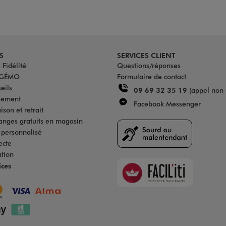
S
SERVICES CLIENT
Fidélité
Questions/réponses
u GÉMO
Formulaire de contact
eils
09 69 32 35 19
(appel non 
iement
Facebook Messenger
son et retrait
anges gratuits en magasin
s personnalisé
ecte
ation
Faciliti
ices
Goodays