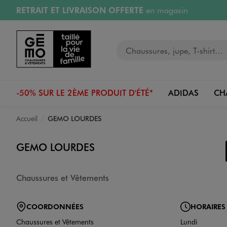
RETRAIT ET LIVRAISON OFFERTE
en magasin
Aller au contenu principal
Aller à la navigation
Retours OFFERTS
pendant 30 jours
Votre recherche
PAYEZ EN 3x SANS FRAIS
dès 50€
RÉSERVATION GRATUITE
4h en magasin
-50% SUR LE 2ÈME PRODUIT D'ÉTÉ*
ADIDAS
CH
Accueil
GEMO LOURDES
GEMO LOURDES
Chaussures et Vêtements
COORDONNÉES
HORAIRES
Chaussures et Vêtements
Lundi