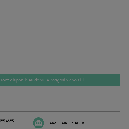
 sont disponibles dans le magasin choisi !
HER MES
J’AIME FAIRE PLAISIR