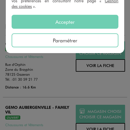
vos préférences en consultant notre page «
Gestion
dans de jolies enveloppes pour toutes les occasions.
des cookies
».
Accepter
NOS AUTRES MAGASINS
Paramétrer
GEMO RAMBOUILLET
MAGASIN CHOISI
OUVERT
CHOISIR CE MAGASIN
Chaussures et Vêtements
Rue d'Orphin
VOIR LA FICHE
Zone du Brayphin
78125 Gazeran
Tél. :
01 30 59 21 77
Distance : 16.6 Km
GEMO AUBERGENVILLE - FAMILY
MAGASIN CHOISI
VIL
CHOISIR CE MAGASIN
OUVERT
Chaussures et Vêtements
VOIR LA FICHE