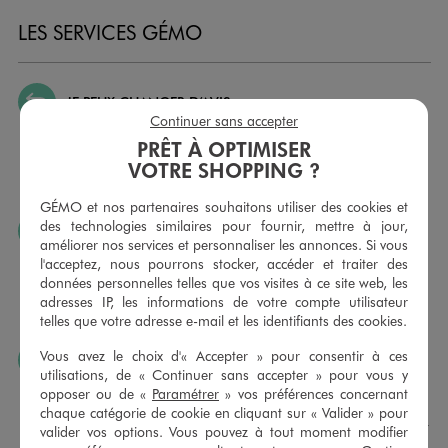
LES SERVICES GÉMO
JE PEUX CHANGER D’AVIS
Continuer sans accepter
Nous échangeons et vous proposons un avoir ou un
PRÊT À OPTIMISER
remboursement pour tout article non porté, non retouché,
VOTRE SHOPPING ?
sous 30 jours, sur simple présentation du ticket de caisse,
dans tous les magasins GÉMO.
GÉMO et nos partenaires souhaitons utiliser des cookies et
des technologies similaires pour fournir, mettre à jour,
JE PEUX FAIRE RETOUCHER MES ARTICLES
améliorer nos services et personnaliser les annonces. Si vous
Ourlets, ceintures… vous avez la possibilité de faire
l'acceptez, nous pourrons stocker, accéder et traiter des
retoucher vos articles textiles dans nos magasins. Les tarifs
données personnelles telles que vos visites à ce site web, les
sont à votre disposition sur simple demande. Voir
adresses IP, les informations de votre compte utilisateur
conditions en magasins.
telles que votre adresse e-mail et les identifiants des cookies.
Vous avez le choix d'« Accepter » pour consentir à ces
J’AIME FAIRE PLAISIR
utilisations, de « Continuer sans accepter » pour vous y
Nous vous proposons des cartes cadeaux GÉMO d’un
opposer ou de «
Paramétrer
» vos préférences concernant
montant au choix entre 10€ et 150€. Les cartes cadeau
chaque catégorie de cookie en cliquant sur « Valider » pour
GÉMO sont valables 1 an, utilisables en plusieurs fois, pour
valider vos options. Vous pouvez à tout moment modifier
payer vos achats en magasin. Offrez vos cartes cadeau