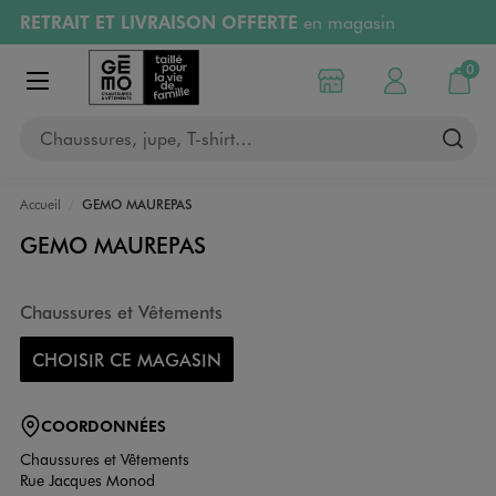
RETRAIT ET LIVRAISON OFFERTE
en magasin
Aller au contenu principal
Aller à la navigation
Retours OFFERTS
pendant 30 jours
0
Choisir mon magasin
Mon compte
Mon pa
Afficher le menu
PAYEZ EN 3x SANS FRAIS
dès 50€
Chaussures, jupe, T-shirt…
RÉSERVATION GRATUITE
4h en magasin
Accueil
GEMO MAUREPAS
GEMO MAUREPAS
Chaussures et Vêtements
CHOISIR CE MAGASIN
COORDONNÉES
Chaussures et Vêtements
Rue Jacques Monod