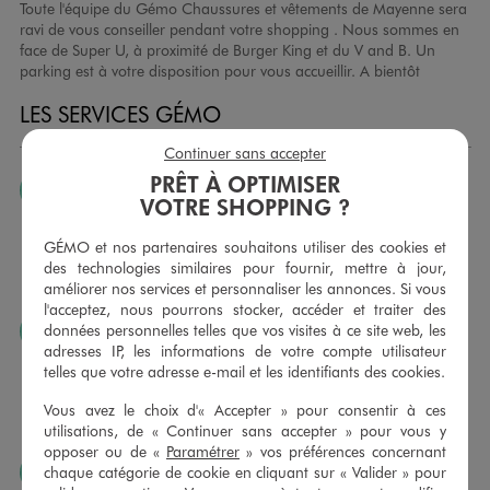
Toute l'équipe du Gémo Chaussures et vêtements de Mayenne sera
ravi de vous conseiller pendant votre shopping . Nous sommes en
face de Super U, à proximité de Burger King et du V and B. Un
parking est à votre disposition pour vous accueillir. A bientôt
LES SERVICES GÉMO
Continuer sans accepter
PRÊT À OPTIMISER
JE PEUX CHANGER D’AVIS
VOTRE SHOPPING ?
Nous échangeons et vous proposons un avoir ou un
remboursement pour tout article non porté, non retouché,
GÉMO et nos partenaires souhaitons utiliser des cookies et
sous 30 jours, sur simple présentation du ticket de caisse,
des technologies similaires pour fournir, mettre à jour,
dans tous les magasins GÉMO.
améliorer nos services et personnaliser les annonces. Si vous
l'acceptez, nous pourrons stocker, accéder et traiter des
données personnelles telles que vos visites à ce site web, les
JE PEUX FAIRE RETOUCHER MES ARTICLES
adresses IP, les informations de votre compte utilisateur
Ourlets, ceintures… vous avez la possibilité de faire
telles que votre adresse e-mail et les identifiants des cookies.
retoucher vos articles textiles dans nos magasins. Les tarifs
sont à votre disposition sur simple demande. Voir
Vous avez le choix d'« Accepter » pour consentir à ces
conditions en magasins.
utilisations, de « Continuer sans accepter » pour vous y
opposer ou de «
Paramétrer
» vos préférences concernant
J’AIME FAIRE PLAISIR
chaque catégorie de cookie en cliquant sur « Valider » pour