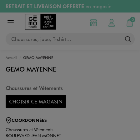
RETRAIT ET LIVRAISON OFFERTE
en magasin
Aller au contenu principal
Aller à la navigation
Retours OFFERTS
pendant 30 jours
0
Choisir mon magasin
Mon compte
Mon pa
Afficher le menu
PAYEZ EN 3x SANS FRAIS
dès 50€
Chaussures, jupe, T-shirt…
RÉSERVATION GRATUITE
4h en magasin
Accueil
GEMO MAYENNE
GEMO MAYENNE
Chaussures et Vêtements
CHOISIR CE MAGASIN
COORDONNÉES
Chaussures et Vêtements
BOULEVARD JEAN MONNET