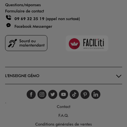
Questions/réponses
Formulaire de contact
09 69 32 35 19
(appel non surtaxé)
Facebook Messenger
Faciliti
Goodays
L'ENSEIGNE GÉMO
Suivez-nous sur faceboo
Suivez-nous sur inst
Suivez-nous sur twi
Suivez-nous sur
Suivez-nous s
Suivez-nou
Suivez-
.
Contact
F.A.Q.
Conditions générales de ventes