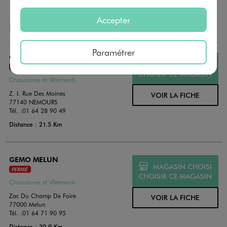
Accepter
NOS AUTRES MAGASINS
Paramétrer
GEMO NEMOURS
MAGASIN CHOISI
FERMÉ
CHOISIR CE MAGASIN
Chaussures et Vêtements
Z. I. Rue Des Moines
VOIR LA FICHE
77140 NEMOURS
Tél. :
01 64 28 90 49
Distance : 21.5 Km
GEMO MELUN
MAGASIN CHOISI
FERMÉ
CHOISIR CE MAGASIN
Chaussures et Vêtements
Zac Du Champ De Foire
VOIR LA FICHE
77000 Melun
Tél. :
01 64 71 90 95
Distance : 30.9 Km