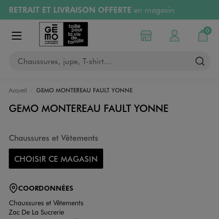
RETRAIT ET LIVRAISON OFFERTE
en magasin
Aller au contenu principal
Aller à la navigation
Retours OFFERTS
pendant 30 jours
0
Choisir mon magasin
Mon compte
Mon pa
Afficher le menu
PAYEZ EN 3x SANS FRAIS
dès 50€
Chaussures, jupe, T-shirt…
RÉSERVATION GRATUITE
4h en magasin
Accueil
GEMO MONTEREAU FAULT YONNE
GEMO MONTEREAU FAULT YONNE
Chaussures et Vêtements
CHOISIR CE MAGASIN
COORDONNÉES
Chaussures et Vêtements
Zac De La Sucrerie