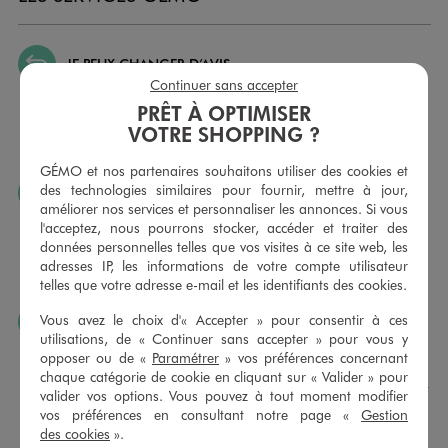
JE PEUX CHANGER D’AVIS
Continuer sans accepter
Nous échangeons et vous proposons un avoir ou un
PRÊT À OPTIMISER
remboursement pour tout article non porté, non retouché,
sous 30 jours, sur simple présentation du ticket de caisse,
VOTRE SHOPPING ?
dans tous les magasins GÉMO.
GÉMO et nos partenaires souhaitons utiliser des cookies et
des technologies similaires pour fournir, mettre à jour,
JE PEUX FAIRE RETOUCHER MES ARTICLES
améliorer nos services et personnaliser les annonces. Si vous
Ourlets, ceintures… vous avez la possibilité de faire
l'acceptez, nous pourrons stocker, accéder et traiter des
retoucher vos articles textiles dans nos magasins. Les tarifs
données personnelles telles que vos visites à ce site web, les
sont à votre disposition sur simple demande. Voir
adresses IP, les informations de votre compte utilisateur
conditions en magasins.
telles que votre adresse e-mail et les identifiants des cookies.
Vous avez le choix d'« Accepter » pour consentir à ces
J’AIME FAIRE PLAISIR
utilisations, de « Continuer sans accepter » pour vous y
Nous vous proposons des cartes cadeaux GÉMO d’un
opposer ou de «
Paramétrer
» vos préférences concernant
montant au choix entre 10€ et 150€. Les cartes cadeau
chaque catégorie de cookie en cliquant sur « Valider » pour
GÉMO sont valables 1 an, utilisables en plusieurs fois, pour
valider vos options. Vous pouvez à tout moment modifier
payer vos achats en magasin. Offrez vos cartes cadeau
vos préférences en consultant notre page «
Gestion
dans de jolies enveloppes pour toutes les occasions.
des cookies
».