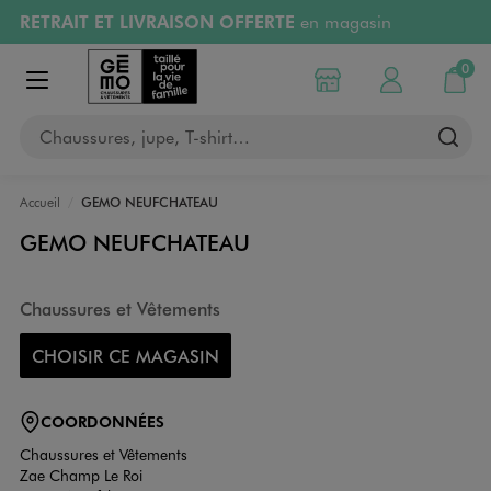
RETRAIT ET LIVRAISON OFFERTE
en magasin
Aller au contenu principal
Aller à la navigation
Retours OFFERTS
pendant 30 jours
0
Choisir mon magasin
Mon compte
Mon pa
Afficher le menu
PAYEZ EN 3x SANS FRAIS
dès 50€
Chaussures, jupe, T-shirt…
RÉSERVATION GRATUITE
4h en magasin
Accueil
GEMO NEUFCHATEAU
GEMO NEUFCHATEAU
Chaussures et Vêtements
CHOISIR CE MAGASIN
COORDONNÉES
Chaussures et Vêtements
Zae Champ Le Roi