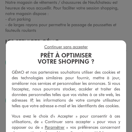
Notre magasin de vêtements / chaussures de Neufchateau est
heureux de vous accueillir. Pour faciliter votre session shopping,
notre magasin dispose :
- d'un parking
- de larges rayons pour permettre le passage de poussettes et
fauteuils roulants
LES SERVICES GÉMO
Continuer sans accepter
PRÊT À OPTIMISER
VOTRE SHOPPING ?
JE PEUX CHANGER D’AVIS
Nous échangeons et vous proposons un avoir ou un
GÉMO et nos partenaires souhaitons utiliser des cookies et
remboursement pour tout article non porté, non retouché,
des technologies similaires pour fournir, mettre à jour,
sous 30 jours, sur simple présentation du ticket de caisse,
améliorer nos services et personnaliser les annonces. Si vous
dans tous les magasins GÉMO.
l'acceptez, nous pourrons stocker, accéder et traiter des
données personnelles telles que vos visites à ce site web, les
adresses IP, les informations de votre compte utilisateur
JE PEUX FAIRE RETOUCHER MES ARTICLES
telles que votre adresse e-mail et les identifiants des cookies.
Ourlets, ceintures… vous avez la possibilité de faire
retoucher vos articles textiles dans nos magasins. Les tarifs
Vous avez le choix d'« Accepter » pour consentir à ces
sont à votre disposition sur simple demande. Voir
utilisations, de « Continuer sans accepter » pour vous y
conditions en magasins.
opposer ou de «
Paramétrer
» vos préférences concernant