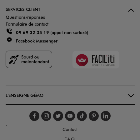
SERVICES CLIENT
Questions/réponses
Formulaire de contact
09 69 32 35 19
(appel non surtaxé)
Facebook Messenger
Faciliti
Goodays
L'ENSEIGNE GÉMO
Suivez-nous sur faceboo
Suivez-nous sur inst
Suivez-nous sur twi
Suivez-nous sur
Suivez-nous s
Suivez-nou
Suivez-
.
Contact
F.A.Q.