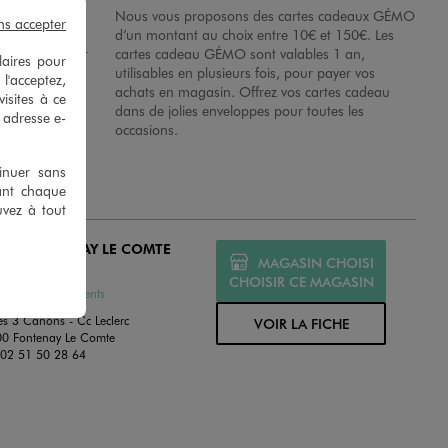
possibilité de
Nous vous proposons des cartes cadeaux GÉMO
ns accepter
es dans nos
d’un montant au choix entre 10€ et 150€. Les
disposition sur
cartes cadeau GÉMO sont valables 1 an,
laires pour
 en magasins.
utilisables en plusieurs fois, pour payer vos
 l'acceptez,
achats en magasin. Offrez vos cartes cadeau
isites à ce
dans de jolies enveloppes pour toutes les
e adresse e-
occasions.
tinuer sans
ant chaque
uvez à tout
MO FONTENAY LE COMTE
MAGASIN CHOISI
MÉ
CHOISIR CE MAGASIN
ssures et Vêtements
es 3 Canons - Cc Leclerc
VOIR LA FICHE
0 Fontenay Le Comte
:
02 51 50 28 64