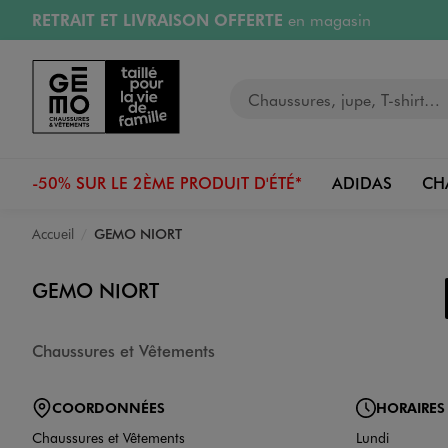
RETRAIT ET LIVRAISON OFFERTE
en magasin
Aller au contenu principal
Aller à la navigation
Retours OFFERTS
pendant 30 jours
Votre recherche
PAYEZ EN 3x SANS FRAIS
dès 50€
RÉSERVATION GRATUITE
4h en magasin
-50% SUR LE 2ÈME PRODUIT D'ÉTÉ*
ADIDAS
CH
Accueil
GEMO NIORT
GEMO NIORT
Chaussures et Vêtements
COORDONNÉES
HORAIRES
Chaussures et Vêtements
Lundi