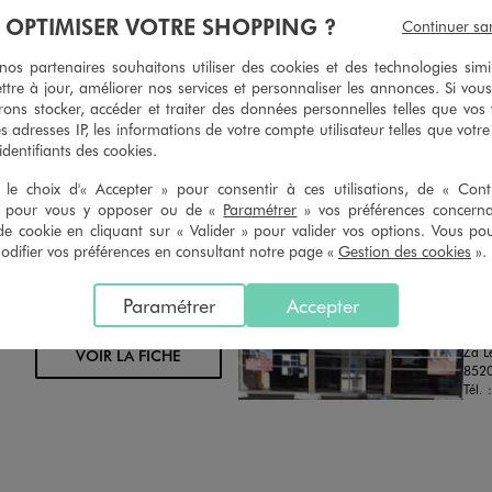
geons et vous proposons un avoir
Ourlets, ceintures… vous avez la 
À OPTIMISER VOTRE SHOPPING ?
Continuer sa
oursement pour tout article non
faire retoucher vos articles textil
retouché, sous 30 jours, sur simple
magasins. Les tarifs sont à votre 
s partenaires souhaitons utiliser des cookies et des technologies simi
n du ticket de caisse, dans tous les
simple demande. Voir conditions
ttre à jour, améliorer nos services et personnaliser les annonces. Si vous
 GÉMO.
ons stocker, accéder et traiter des données personnelles telles que vos v
es adresses IP, les informations de votre compte utilisateur telles que votr
 identifiants des cookies.
le choix d'« Accepter » pour consentir à ces utilisations, de « Con
» pour vous y opposer ou de «
Paramétrer
» vos préférences concern
de cookie en cliquant sur « Valider » pour valider vos options. Vous po
ifier vos préférences en consultant notre page «
Gestion des cookies
».
Distance :
GE
35.2 Km
MAGASIN CHOISI
FER
Paramétrer
Accepter
CHOISIR CE MAGASIN
Chau
Za L
VOIR LA FICHE
8520
Tél. 