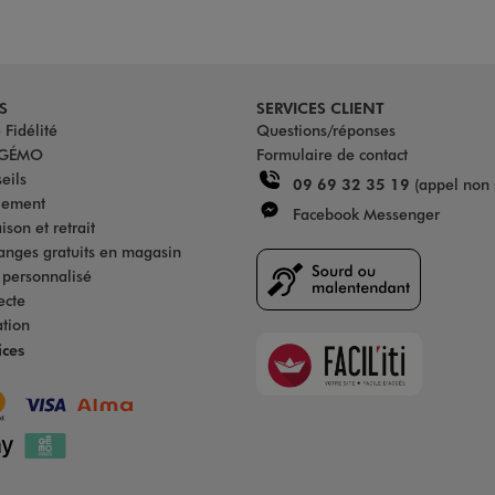
S
SERVICES CLIENT
Fidélité
Questions/réponses
u GÉMO
Formulaire de contact
eils
09 69 32 35 19
(appel non 
iement
Facebook Messenger
son et retrait
anges gratuits en magasin
s personnalisé
ecte
ation
Faciliti
ices
Goodays