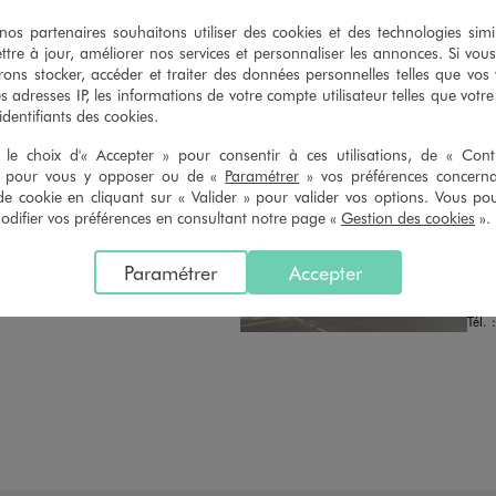
n du ticket de caisse, dans tous les
simple demande. Voir conditions
 GÉMO.
s partenaires souhaitons utiliser des cookies et des technologies simi
ttre à jour, améliorer nos services et personnaliser les annonces. Si vous
ons stocker, accéder et traiter des données personnelles telles que vos v
es adresses IP, les informations de votre compte utilisateur telles que votr
 identifiants des cookies.
le choix d'« Accepter » pour consentir à ces utilisations, de « Con
» pour vous y opposer ou de «
Paramétrer
» vos préférences concern
de cookie en cliquant sur « Valider » pour valider vos options. Vous po
Distance :
GE
26.8 Km
ifier vos préférences en consultant notre page «
Gestion des cookies
».
MAGASIN CHOISI
FER
CHOISIR CE MAGASIN
Chau
Paramétrer
Accepter
Zac 
VOIR LA FICHE
7920
Tél. 