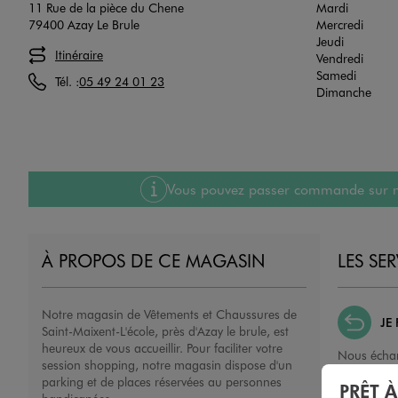
11 Rue de la pièce du Chene
Mardi
79400 Azay Le Brule
Mercredi
Jeudi
Itinéraire
Vendredi
Samedi
Tél. :
05 49 24 01 23
Dimanche
Vous pouvez passer commande sur notre
À PROPOS DE CE MAGASIN
LES SE
Notre magasin de Vêtements et Chaussures de
JE
Saint-Maixent-L'école, près d'Azay le brule, est
heureux de vous accueillir. Pour faciliter votre
Nous échan
session shopping, notre magasin dispose d'un
ou un remb
parking et de places réservées au personnes
PRÊT 
porté, non 