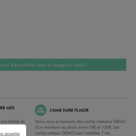
 sont disponibles dans le magasin choisi !
HER MES
J’AIME FAIRE PLAISIR
possibilité de
Nous vous proposons des cartes cadeaux GÉMO
es dans nos
d’un montant au choix entre 10€ et 150€. Les
disposition sur
cartes cadeau GÉMO sont valables 1 an,
ns accepter