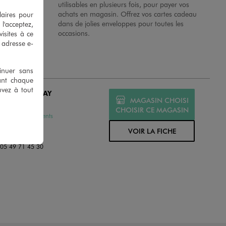
 en magasins.
utilisables en plusieurs fois, pour payer vos
achats en magasin. Offrez vos cartes cadeau
laires pour
dans de jolies enveloppes pour toutes les
 l'acceptez,
occasions.
isites à ce
e adresse e-
tinuer sans
ant chaque
uvez à tout
MO PARTHENAY
MAGASIN CHOISI
MÉ
CHOISIR CE MAGASIN
ssures et Vêtements
Des Loges
VOIR LA FICHE
0 Parthenay
:
05 49 71 45 30