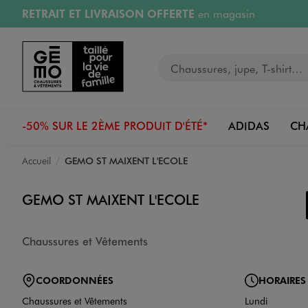
RETRAIT ET LIVRAISON OFFERTE
en magasin
Aller au contenu principal
Aller à la navigation
Retours OFFERTS
pendant 30 jours
Votre recherche
PAYEZ EN 3x SANS FRAIS
dès 50€
RÉSERVATION GRATUITE
4h en magasin
-50% SUR LE 2ÈME PRODUIT D'ÉTÉ*
ADIDAS
CH
Accueil
GEMO ST MAIXENT L'ECOLE
GEMO ST MAIXENT L'ECOLE
Chaussures et Vêtements
COORDONNÉES
HORAIRES
Chaussures et Vêtements
Lundi