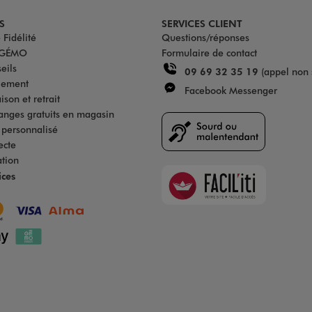
S
SERVICES CLIENT
Fidélité
Questions/réponses
u GÉMO
Formulaire de contact
eils
09 69 32 35 19
(appel non 
iement
Facebook Messenger
son et retrait
anges gratuits en magasin
s personnalisé
ecte
ation
Faciliti
ices
Goodays