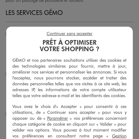
pour un passage de poussette et fauteuil.
LES SERVICES GÉMO
Continuer sans accepter
JE PEUX CHANGER D’AVIS
PRÊT À OPTIMISER
Nous échangeons et vous proposons un avoir ou un
VOTRE SHOPPING ?
remboursement pour tout article non porté, non retouché,
sous 30 jours, sur simple présentation du ticket de caisse,
GÉMO et nos partenaires souhaitons utiliser des cookies et
dans tous les magasins GÉMO.
des technologies similaires pour fournir, mettre à jour,
améliorer nos services et personnaliser les annonces. Si vous
JE PEUX FAIRE RETOUCHER MES ARTICLES
l'acceptez, nous pourrons stocker, accéder et traiter des
Ourlets, ceintures… vous avez la possibilité de faire
données personnelles telles que vos visites à ce site web, les
retoucher vos articles textiles dans nos magasins. Les tarifs
adresses IP, les informations de votre compte utilisateur
sont à votre disposition sur simple demande. Voir
telles que votre adresse e-mail et les identifiants des cookies.
conditions en magasins.
Vous avez le choix d'« Accepter » pour consentir à ces
utilisations, de « Continuer sans accepter » pour vous y
J’AIME FAIRE PLAISIR
opposer ou de «
Paramétrer
» vos préférences concernant
Nous vous proposons des cartes cadeaux GÉMO d’un
chaque catégorie de cookie en cliquant sur « Valider » pour
montant au choix entre 10€ et 150€. Les cartes cadeau
valider vos options. Vous pouvez à tout moment modifier
GÉMO sont valables 1 an, utilisables en plusieurs fois, pour
vos préférences en consultant notre page «
Gestion