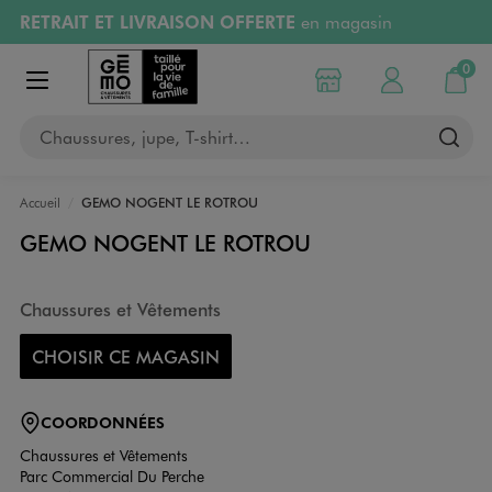
RETRAIT ET LIVRAISON OFFERTE
en magasin
Aller au contenu principal
Aller à la navigation
Retours OFFERTS
pendant 30 jours
0
Choisir mon magasin
Mon compte
Mon pa
Afficher le menu
PAYEZ EN 3x SANS FRAIS
dès 50€
Chaussures, jupe, T-shirt…
RÉSERVATION GRATUITE
4h en magasin
Accueil
GEMO NOGENT LE ROTROU
GEMO NOGENT LE ROTROU
Chaussures et Vêtements
CHOISIR CE MAGASIN
COORDONNÉES
Chaussures et Vêtements
Parc Commercial Du Perche