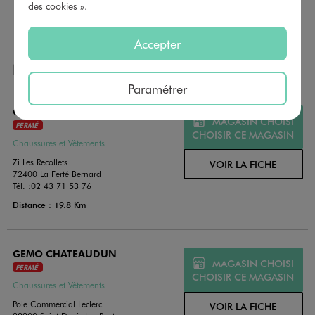
payer vos achats en magasin. Offrez vos cartes cadeau
des cookies
».
dans de jolies enveloppes pour toutes les occasions.
Accepter
NOS AUTRES MAGASINS
Paramétrer
GEMO LA FERTE BERNARD
MAGASIN CHOISI
FERMÉ
CHOISIR CE MAGASIN
Chaussures et Vêtements
Zi Les Recollets
VOIR LA FICHE
72400 La Ferté Bernard
Tél. :
02 43 71 53 76
Distance : 19.8 Km
GEMO CHATEAUDUN
MAGASIN CHOISI
FERMÉ
CHOISIR CE MAGASIN
Chaussures et Vêtements
Pole Commercial Leclerc
VOIR LA FICHE